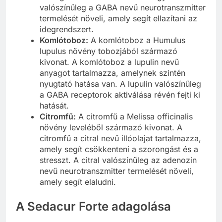
valószínűleg a GABA nevű neurotranszmitter
termelését növeli, amely segít ellazítani az
idegrendszert.
Komlótoboz:
A komlótoboz a Humulus
lupulus növény tobozjából származó
kivonat. A komlótoboz a lupulin nevű
anyagot tartalmazza, amelynek szintén
nyugtató hatása van. A lupulin valószínűleg
a GABA receptorok aktiválása révén fejti ki
hatását.
Citromfű:
A citromfű a Melissa officinalis
növény leveléből származó kivonat. A
citromfű a citral nevű illóolajat tartalmazza,
amely segít csökkenteni a szorongást és a
stresszt. A citral valószínűleg az adenozin
nevű neurotranszmitter termelését növeli,
amely segít elaludni.
A Sedacur Forte adagolása