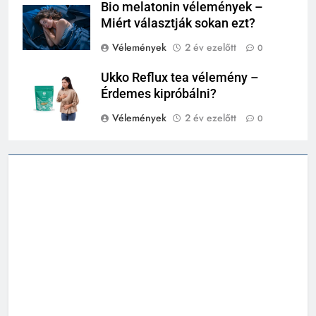
Bio melatonin vélemények –
Miért választják sokan ezt?
Vélemények
2 év ezelőtt
0
Ukko Reflux tea vélemény –
Érdemes kipróbálni?
Vélemények
2 év ezelőtt
0