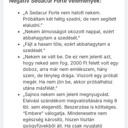
Negatív Sedacur Forte vélemények:
„A Sedacur Forte nem hatott nekem.
Próbáltam két hétig szedni, de nem segített
elaludni.”
„Nekem álmosságot okozott nappal, ezért
abbahagytam a szedését.”
„Fájt a hasam tőle, ezért abbahagytam a
szedését.”
„Nekem se vált be. De ez nem jelenti azt,
hogy neked sem fog. 2000 Ft felett volt egy
doboz, arra már nem emlékszem, hány
szem, de tényleg drága. Viszont egy próbát
megér. Ha nem jön be, akkor próbálhatsz
utána másfélét.”
„Sajnos nekem sem jelent megnyugvást.
Elalvási szándékom megvalósítására még 6
tbl. sem elegendő. Beszerzése is költséges.
“Embere” válogatja. Mindenesetre nem
egészség károsító, hiszen tisztán
gyógyfüvekből áll. Ha csak nyugtató