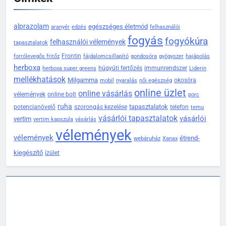
alprazolam
egészséges életmód
aranyér
edzés
felhasználói
fogyás
fogyókúra
felhasználói vélemények
tapasztalatok
Frontin
forrólevegős fritőz
fájdalomcsillapító
gondosóra
gyógyszer
hajápolás
herboxa
húgyúti fertőzés
immunrendszer
herboxa super greens
Liderin
mellékhatások
Milgamma
okosóra
mobil
nyaralás
női egészség
online üzlet
online vásárlás
vélemények
online bolt
porc
ruha
tapasztalatok
potencianövelő
szorongás kezelése
telefon
temu
vásárlói tapasztalatok
vásárlói
vertim
vertim kapszula
vásárlás
vélemények
vélemények
étrend-
webáruház
Xanax
kiegészítő
ízület