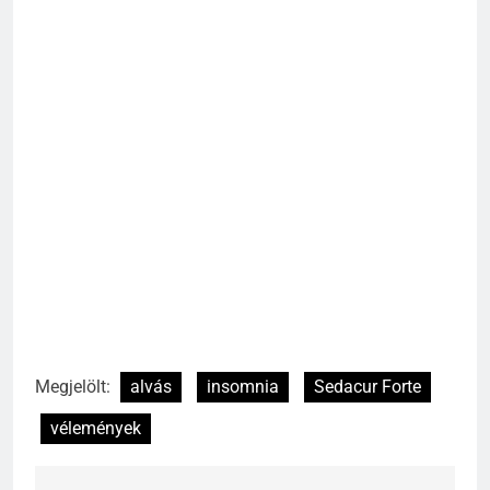
Megjelölt:
alvás
insomnia
Sedacur Forte
vélemények