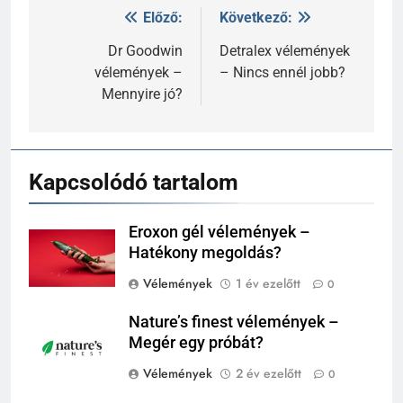
Előző:
Következő:
Bejegyzés
navigáció
Dr Goodwin
Detralex vélemények
vélemények –
– Nincs ennél jobb?
Mennyire jó?
Kapcsolódó tartalom
Eroxon gél vélemények –
Hatékony megoldás?
Vélemények
1 év ezelőtt
0
Nature’s finest vélemények –
Megér egy próbát?
Vélemények
2 év ezelőtt
0