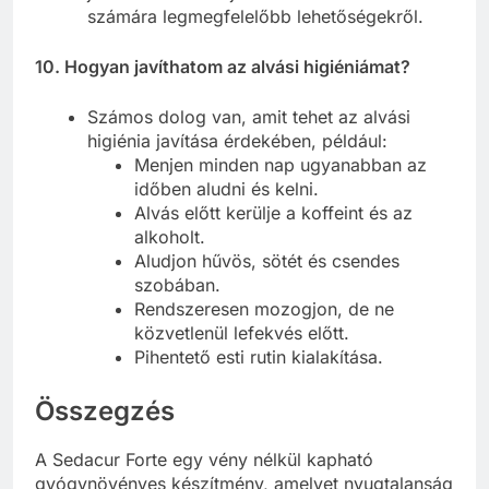
számára legmegfelelőbb lehetőségekről.
10. Hogyan javíthatom az alvási higiéniámat?
Számos dolog van, amit tehet az alvási
higiénia javítása érdekében, például:
Menjen minden nap ugyanabban az
időben aludni és kelni.
Alvás előtt kerülje a koffeint és az
alkoholt.
Aludjon hűvös, sötét és csendes
szobában.
Rendszeresen mozogjon, de ne
közvetlenül lefekvés előtt.
Pihentető esti rutin kialakítása.
Összegzés
A Sedacur Forte egy vény nélkül kapható
gyógynövényes készítmény, amelyet nyugtalanság