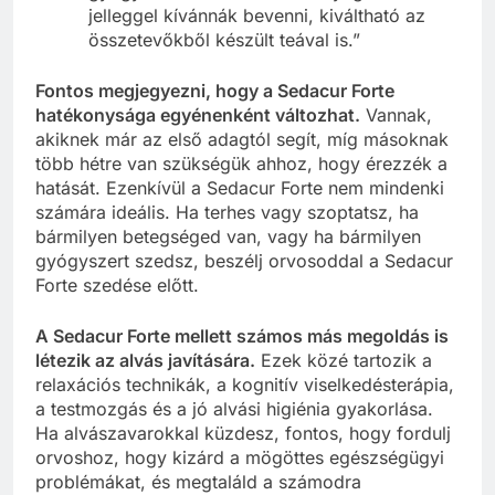
jelleggel kívánnák bevenni, kiváltható az
összetevőkből készült teával is.”
Fontos megjegyezni, hogy a Sedacur Forte
hatékonysága egyénenként változhat.
Vannak,
akiknek már az első adagtól segít, míg másoknak
több hétre van szükségük ahhoz, hogy érezzék a
hatását. Ezenkívül a Sedacur Forte nem mindenki
számára ideális. Ha terhes vagy szoptatsz, ha
bármilyen betegséged van, vagy ha bármilyen
gyógyszert szedsz, beszélj orvosoddal a Sedacur
Forte szedése előtt.
A Sedacur Forte mellett számos más megoldás is
létezik az alvás javítására.
Ezek közé tartozik a
relaxációs technikák, a kognitív viselkedésterápia,
a testmozgás és a jó alvási higiénia gyakorlása.
Ha alvászavarokkal küzdesz, fontos, hogy fordulj
orvoshoz, hogy kizárd a mögöttes egészségügyi
problémákat, és megtaláld a számodra