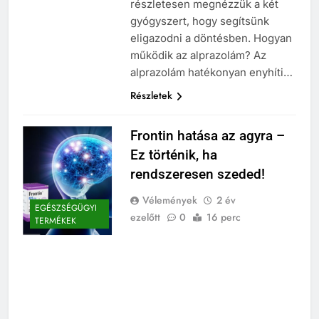
részletesen megnézzük a két
gyógyszert, hogy segítsünk
eligazodni a döntésben. Hogyan
működik az alprazolám? Az
alprazolám hatékonyan enyhíti…
Részletek
Frontin hatása az agyra –
Ez történik, ha
rendszeresen szeded!
Vélemények
2 év
EGÉSZSÉGÜGYI
ezelőtt
0
16 perc
TERMÉKEK