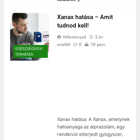
Xanax hatása – Amit
tudnod kell!
Vélemények
2 év
ezelőtt
0
10 perc
EGÉSZSÉGÜGYI
TERMÉKEK
Xanax hatása: A Xanax, amelynek
hatóanyaga az alprazolám, egy
rendkívül elterjedt gyógyszer,