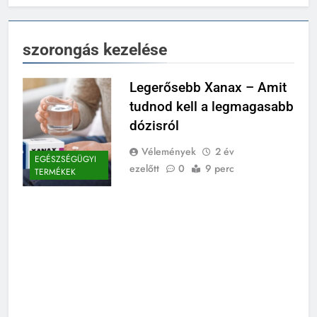
szorongás kezelése
Legerősebb Xanax – Amit
tudnod kell a legmagasabb
dózisról
Vélemények
2 év
EGÉSZSÉGÜGYI
ezelőtt
0
9 perc
TERMÉKEK