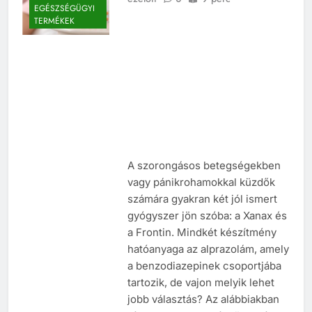
EGÉSZSÉGÜGYI
TERMÉKEK
A szorongásos betegségekben
vagy pánikrohamokkal küzdők
számára gyakran két jól ismert
gyógyszer jön szóba: a Xanax és
a Frontin. Mindkét készítmény
hatóanyaga az alprazolám, amely
a benzodiazepinek csoportjába
tartozik, de vajon melyik lehet
jobb választás? Az alábbiakban