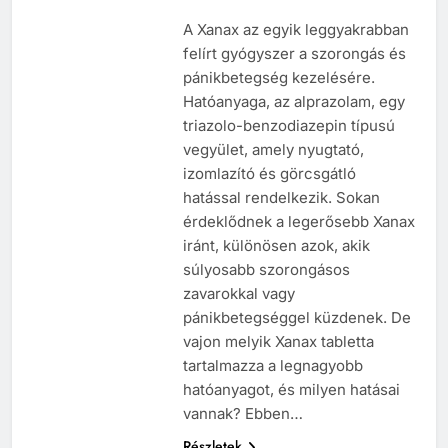
A Xanax az egyik leggyakrabban
felírt gyógyszer a szorongás és
pánikbetegség kezelésére.
Hatóanyaga, az alprazolam, egy
triazolo-benzodiazepin típusú
vegyület, amely nyugtató,
izomlazító és görcsgátló
hatással rendelkezik. Sokan
érdeklődnek a legerősebb Xanax
iránt, különösen azok, akik
súlyosabb szorongásos
zavarokkal vagy
pánikbetegséggel küzdenek. De
vajon melyik Xanax tabletta
tartalmazza a legnagyobb
hatóanyagot, és milyen hatásai
vannak? Ebben…
Részletek