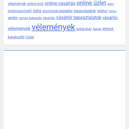
online üzlet
online vásárlás
vélemények
online bolt
porc
ruha
tapasztalatok
potencianövelő
szorongás kezelése
telefon
temu
vásárlói tapasztalatok
vásárlói
vertim
vertim kapszula
vásárlás
vélemények
vélemények
étrend-
webáruház
Xanax
kiegészítő
ízület