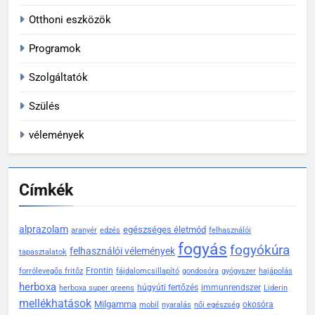
Otthoni eszközök
Programok
Szolgáltatók
Szülés
vélemények
Címkék
alprazolam
egészséges életmód
aranyér
edzés
felhasználói
fogyás
fogyókúra
felhasználói vélemények
tapasztalatok
Frontin
forrólevegős fritőz
fájdalomcsillapító
gondosóra
gyógyszer
hajápolás
herboxa
húgyúti fertőzés
immunrendszer
herboxa super greens
Liderin
mellékhatások
Milgamma
okosóra
mobil
nyaralás
női egészség