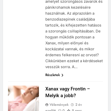
amelyet szorongásos zavarok és
pánikrohamok kezelésére
használnak. Az alprazolám a
benzodiazepinek családjába
tartozik, és kifejezetten hatásos
a szorongás csillapításában. De
hogyan működik pontosan a
Xanax, milyen előnyei és
kockázatai vannak, és mikor
érdemes felkeresni az orvost?
Cikkünkben ezeket a kérdéseket
vesszük sorra. A…
Részletek
Xanax vagy Frontin –
Melyik a jobb?
Vélemények
2 év
ezelőtt
0
9 perc