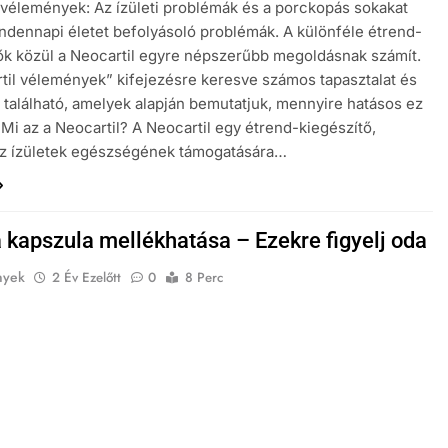
 vélemények: Az ízületi problémák és a porckopás sokakat
indennapi életet befolyásoló problémák. A különféle étrend-
ők közül a Neocartil egyre népszerűbb megoldásnak számít.
til vélemények” kifejezésre keresve számos tapasztalat és
található, amelyek alapján bemutatjuk, mennyire hatásos ez
 Mi az a Neocartil? A Neocartil egy étrend-kiegészítő,
az ízületek egészségének támogatására…
a kapszula mellékhatása – Ezekre figyelj oda
nyek
2 Év Ezelőtt
0
8 Perc