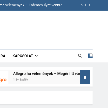
íma vélemények – Érdemes ilyet venni?
 hu vélemények – Megéri itt vásárolni?
 Érdemes itt vásárolni? Utánajártunk!
lóban segít a fogyásban és a májnak?
íma vélemények – Érdemes ilyet venni?
ÚRA
KAPCSOLAT
 hu vélemények – Megéri itt vásárolni?
 Érdemes itt vásárolni? Utánajártunk!
Allegro hu vélemények – Megéri itt vásárolni?
 Év Ezelőtt