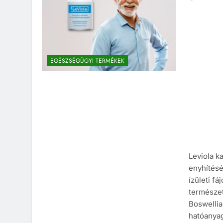
EGÉSZSÉGÜGYI TERMÉKEK
Leviola k
enyhítésé
ízületi f
természet
Boswellia
hatóanyag