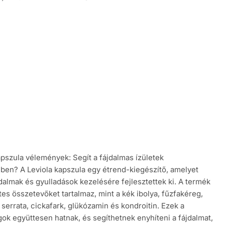
apszula vélemények: Segít a fájdalmas ízületek
ben? A Leviola kapszula egy étrend-kiegészítő, amelyet
ájdalmak és gyulladások kezelésére fejlesztettek ki. A termék
es összetevőket tartalmaz, mint a kék ibolya, fűzfakéreg,
 serrata, cickafark, glükózamin és kondroitin. Ezek a
ok együttesen hatnak, és segíthetnek enyhíteni a fájdalmat,