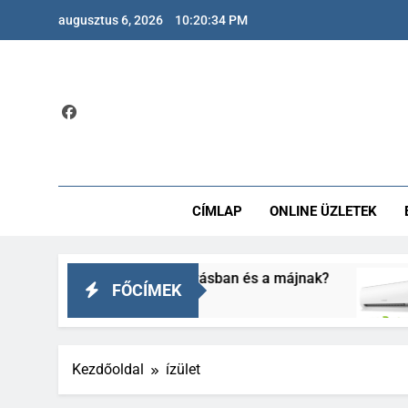
Ugrás
augusztus 6, 2026
10:20:35 PM
a
tartalomra
CÍMLAP
ONLINE ÜZLETEK
 Valóban segít a fogyásban és a májnak?
Pol
FŐCÍMEK
1 Év
Kezdőoldal
ízület