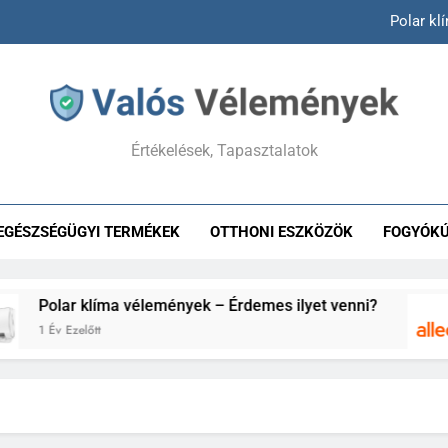
Polar kl
Allegro
Answear vélemények –
Értékelések, Tapasztalatok
Hepacontur vélemények – Va
Polar kl
EGÉSZSÉGÜGYI TERMÉKEK
OTTHONI ESZKÖZÖK
FOGYÓK
Allegro
Answear vélemények –
ar klíma vélemények – Érdemes ilyet venni?
 Ezelőtt
1