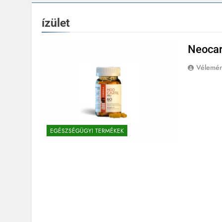
ízület
Neocar
Vélemé
EGÉSZSÉGÜGYI TERMÉKEK