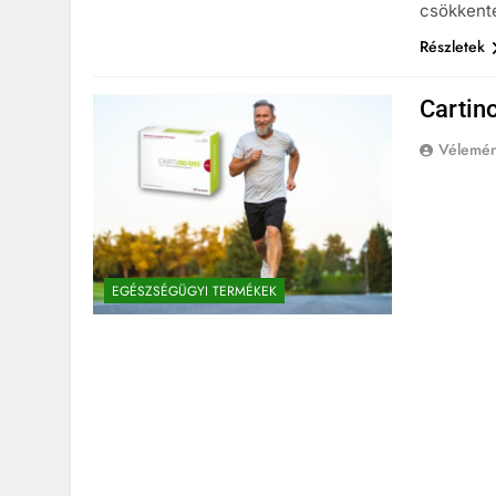
csökkente
Részletek
Cartin
Vélemé
EGÉSZSÉGÜGYI TERMÉKEK