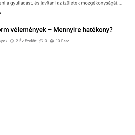
ni a gyulladást, és javítani az ízületek mozgékonyságát….
orm vélemények – Mennyire hatékony?
nyek
2 Év Ezelőtt
0
10 Perc