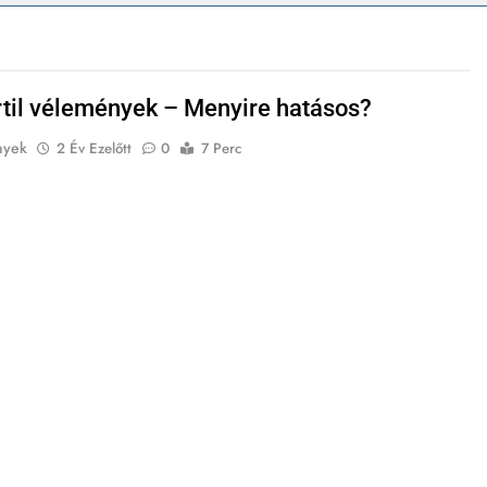
til vélemények – Menyire hatásos?
nyek
2 Év Ezelőtt
0
7 Perc