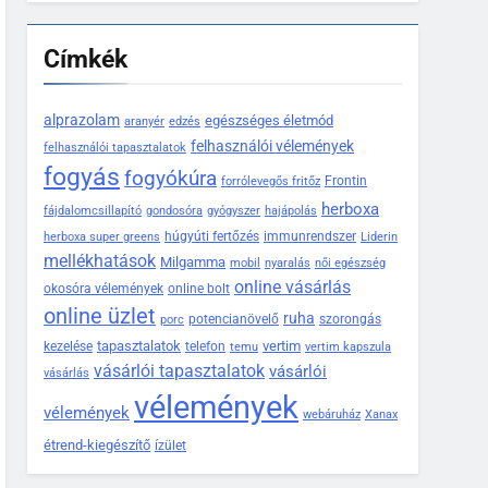
Címkék
alprazolam
egészséges életmód
aranyér
edzés
felhasználói vélemények
felhasználói tapasztalatok
fogyás
fogyókúra
Frontin
forrólevegős fritőz
herboxa
fájdalomcsillapító
gondosóra
gyógyszer
hajápolás
húgyúti fertőzés
immunrendszer
herboxa super greens
Liderin
mellékhatások
Milgamma
mobil
nyaralás
női egészség
online vásárlás
okosóra vélemények
online bolt
online üzlet
ruha
potencianövelő
szorongás
porc
tapasztalatok
vertim
kezelése
telefon
temu
vertim kapszula
vásárlói tapasztalatok
vásárlói
vásárlás
vélemények
vélemények
webáruház
Xanax
étrend-kiegészítő
ízület