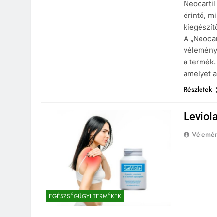
Neocartil
érintő, m
kiegészít
A „Neocar
vélemény 
a termék.
amelyet 
Részletek
Leviol
Vélemé
EGÉSZSÉGÜGYI TERMÉKEK