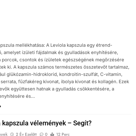
apszula mellékhatása: A Leviola kapszula egy étrend-
ő, amelyet ízületi fájdalmak és gyulladások enyhítésére,
a porcok, csontok és ízületek egészségének megőrzésére
ttek ki. A kapszula számos természetes összetevőt tartalmaz,
ául glükózamin-hidroklorid, kondroitin-szulfát, C-vitamin,
 serrata, fűzfakéreg kivonat, ibolya kivonat és kollagén. Ezek
evők együttesen hatnak a gyulladás csökkentésére, a
enyhítésére és…
a kapszula vélemények – Segít?
nyek
2 Év Ezelőtt
0
12 Perc