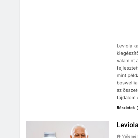
Leviola k
kiegészít
valamint 
fejleszte
mint péld
boswellia
az összet
fájdalom 
Részletek
Leviol
Vélemé