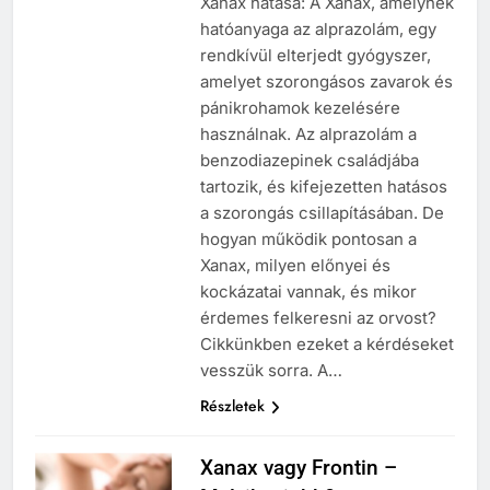
Xanax hatása: A Xanax, amelynek
hatóanyaga az alprazolám, egy
rendkívül elterjedt gyógyszer,
amelyet szorongásos zavarok és
pánikrohamok kezelésére
használnak. Az alprazolám a
benzodiazepinek családjába
tartozik, és kifejezetten hatásos
a szorongás csillapításában. De
hogyan működik pontosan a
Xanax, milyen előnyei és
kockázatai vannak, és mikor
érdemes felkeresni az orvost?
Cikkünkben ezeket a kérdéseket
vesszük sorra. A…
Részletek
Xanax vagy Frontin –