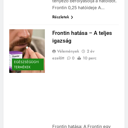
tényező befolyásolja a hatóidőt.
Frontin 0,25 hatóideje A…
Részletek
Frontin hatása – A teljes
igazság
Vélemények
2 év
ezelőtt
0
10 perc
EGÉSZSÉGÜGYI
TERMÉKEK
Frontin hatása: A Frontin egy