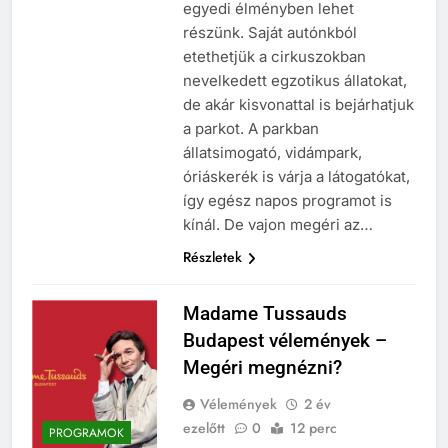
egyedi élményben lehet
részünk. Saját autónkból
etethetjük a cirkuszokban
nevelkedett egzotikus állatokat,
de akár kisvonattal is bejárhatjuk
a parkot. A parkban
állatsimogató, vidámpark,
óriáskerék is várja a látogatókat,
így egész napos programot is
kínál. De vajon megéri az…
Részletek
Madame Tussauds
Budapest vélemények –
Megéri megnézni?
Vélemények
2 év
ezelőtt
0
12 perc
PROGRAMOK