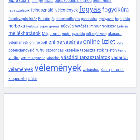
alprazolam
egészséges életmód
aranyér
edzés
felhasználói
fogyás
fogyókúra
felhasználói vélemények
tapasztalatok
Frontin
forrólevegős fritőz
fájdalomcsillapító
gondosóra
gyógyszer
hajápolás
herboxa
húgyúti fertőzés
immunrendszer
herboxa super greens
Liderin
mellékhatások
Milgamma
okosóra
mobil
nyaralás
női egészség
online üzlet
online vásárlás
vélemények
online bolt
porc
ruha
tapasztalatok
potencianövelő
szorongás kezelése
telefon
temu
vásárlói tapasztalatok
vásárlói
vertim
vertim kapszula
vásárlás
vélemények
vélemények
étrend-
webáruház
Xanax
kiegészítő
ízület