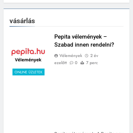
vásárlás
Pepita vélemények –
Szabad innen rendelni?
Vélemények
2 év
ezelőtt
0
7 perc
ONLINE ÜZLETEK