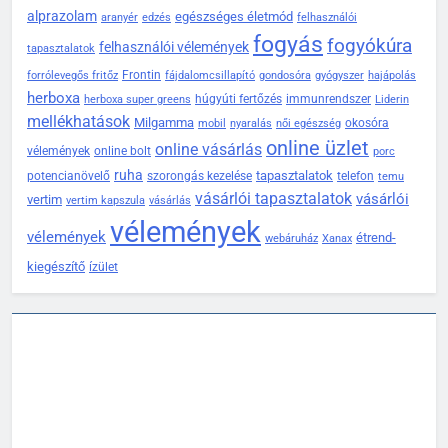
alprazolam
egészséges életmód
aranyér
edzés
felhasználói
fogyás
fogyókúra
felhasználói vélemények
tapasztalatok
Frontin
forrólevegős fritőz
fájdalomcsillapító
gondosóra
gyógyszer
hajápolás
herboxa
húgyúti fertőzés
immunrendszer
herboxa super greens
Liderin
mellékhatások
Milgamma
okosóra
mobil
nyaralás
női egészség
online üzlet
online vásárlás
vélemények
online bolt
porc
ruha
tapasztalatok
potencianövelő
szorongás kezelése
telefon
temu
vásárlói tapasztalatok
vásárlói
vertim
vertim kapszula
vásárlás
vélemények
vélemények
étrend-
webáruház
Xanax
kiegészítő
ízület