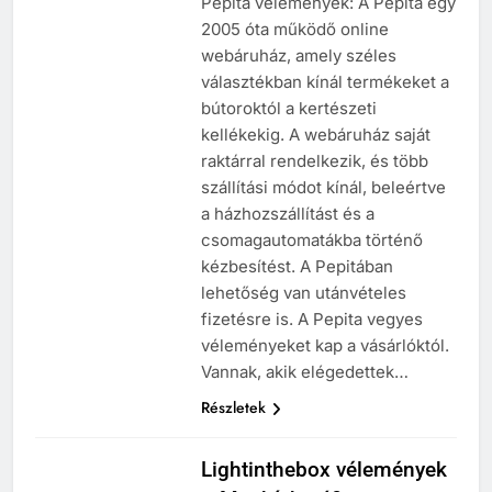
Pepita vélemények: A Pepita egy
2005 óta működő online
webáruház, amely széles
választékban kínál termékeket a
bútoroktól a kertészeti
kellékekig. A webáruház saját
raktárral rendelkezik, és több
szállítási módot kínál, beleértve
a házhozszállítást és a
csomagautomatákba történő
kézbesítést. A Pepitában
lehetőség van utánvételes
fizetésre is. A Pepita vegyes
véleményeket kap a vásárlóktól.
Vannak, akik elégedettek…
Részletek
Lightinthebox vélemények