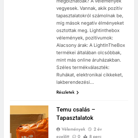
megbízhatóak? A vélemények
vegyesek. Vannak, akik pozitív
tapasztalatokról számolnak be,
míg mások negatív élményeket
osztottak meg. Lightinthebox
vélemények, pozitívumok:
Alacsony árak: A LightInTheBox
termékei általában olcsóbbak,
mint más online áruházakban.
Széles termékválaszték:
Ruhákat, elektronikai cikkeket,
lakberendezési…
Részletek
Temu csalás –
Tapasztalatok
Vélemények
2 év
ezelőtt
0
8 perc