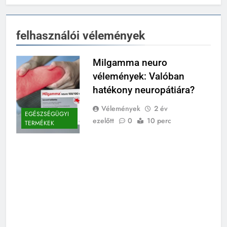
felhasználói vélemények
Milgamma neuro
vélemények: Valóban
hatékony neuropátiára?
Vélemények
2 év
EGÉSZSÉGÜGYI
ezelőtt
0
10 perc
TERMÉKEK