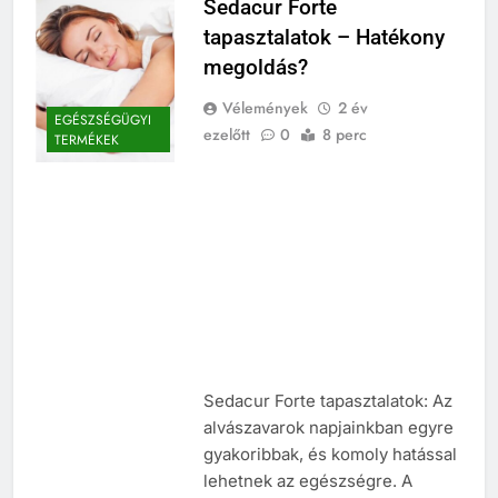
Sedacur Forte
tapasztalatok – Hatékony
megoldás?
Vélemények
2 év
EGÉSZSÉGÜGYI
ezelőtt
0
8 perc
TERMÉKEK
Sedacur Forte tapasztalatok: Az
alvászavarok napjainkban egyre
gyakoribbak, és komoly hatással
lehetnek az egészségre. A