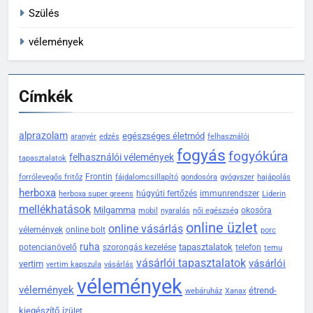
Szülés
vélemények
Címkék
alprazolam
egészséges életmód
aranyér
edzés
felhasználói
fogyás
fogyókúra
felhasználói vélemények
tapasztalatok
Frontin
forrólevegős fritőz
fájdalomcsillapító
gondosóra
gyógyszer
hajápolás
herboxa
húgyúti fertőzés
immunrendszer
herboxa super greens
Liderin
mellékhatások
Milgamma
okosóra
mobil
nyaralás
női egészség
online üzlet
online vásárlás
vélemények
online bolt
porc
ruha
tapasztalatok
potencianövelő
szorongás kezelése
telefon
temu
vásárlói tapasztalatok
vásárlói
vertim
vertim kapszula
vásárlás
vélemények
vélemények
étrend-
webáruház
Xanax
kiegészítő
ízület