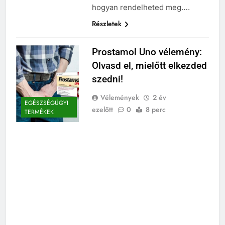
hogyan rendelheted meg….
Részletek
Prostamol Uno vélemény:
Olvasd el, mielőtt elkezded
szedni!
Vélemények
2 év
EGÉSZSÉGÜGYI
ezelőtt
0
8 perc
TERMÉKEK