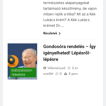
természetes alapanyagokat
tartalmazó készítmény, de vajon
miben rejlik a titka? Mi az a Kék
Lukács krém? A Kék Lukács
krémet Dr….
Részletek
Gondosóra rendelés – Így
igényelheted! Lépésről-
lépésre
Vélemények
2 év
EGÉSZSÉGÜGYI
ezelőtt
0
8 perc
TERMÉKEK