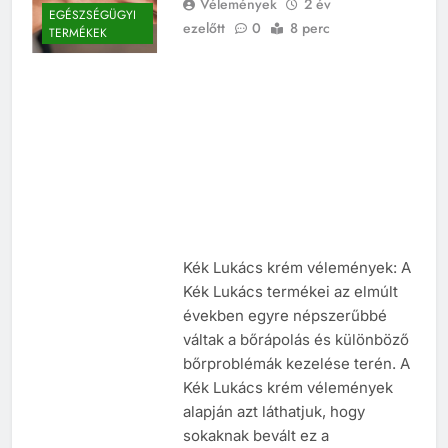
Vélemények
2 év
EGÉSZSÉGÜGYI
ezelőtt
0
8 perc
TERMÉKEK
Kék Lukács krém vélemények: A
Kék Lukács termékei az elmúlt
években egyre népszerűbbé
váltak a bőrápolás és különböző
bőrproblémák kezelése terén. A
Kék Lukács krém vélemények
alapján azt láthatjuk, hogy
sokaknak bevált ez a