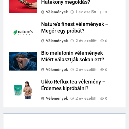
Hatékony megoldás?
Vélemények
1 év ezelőtt
0
Nature’s finest vélemények –
Megér egy próbát?
Vélemények
2 év ezelőtt
0
Bio melatonin vélemények –
Miért választják sokan ezt?
Vélemények
2 év ezelőtt
0
Ukko Reflux tea vélemény –
Érdemes kipróbálni?
Vélemények
2 év ezelőtt
0