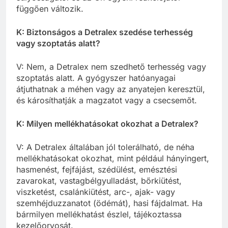
függően változik.
K: Biztonságos a Detralex szedése terhesség
vagy szoptatás alatt?
V: Nem, a Detralex nem szedhető terhesség vagy
szoptatás alatt. A gyógyszer hatóanyagai
átjuthatnak a méhen vagy az anyatejen keresztül,
és károsíthatják a magzatot vagy a csecsemőt.
K: Milyen mellékhatásokat okozhat a Detralex?
V: A Detralex általában jól tolerálható, de néha
mellékhatásokat okozhat, mint például hányingert,
hasmenést, fejfájást, szédülést, emésztési
zavarokat, vastagbélgyulladást, bőrkiütést,
viszketést, csalánkiütést, arc-, ajak- vagy
szemhéjduzzanatot (ödémát), hasi fájdalmat. Ha
bármilyen mellékhatást észlel, tájékoztassa
kezelőorvosát.