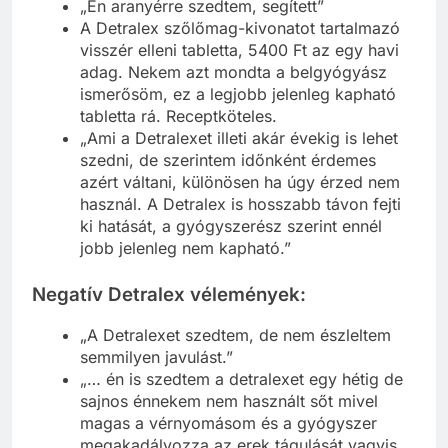
„Én aranyérre szedtem, segített”
A Detralex szőlőmag-kivonatot tartalmazó
visszér elleni tabletta, 5400 Ft az egy havi
adag. Nekem azt mondta a belgyógyász
ismerősöm, ez a legjobb jelenleg kapható
tabletta rá. Receptköteles.
„Ami a Detralexet illeti akár évekig is lehet
szedni, de szerintem időnként érdemes
azért váltani, különösen ha úgy érzed nem
használ. A Detralex is hosszabb távon fejti
ki hatását, a gyógyszerész szerint ennél
jobb jelenleg nem kapható.”
Negatív
Detralex
vélemények:
„A Detralexet szedtem, de nem észleltem
semmilyen javulást.”
„… én is szedtem a detralexet egy hétig de
sajnos énnekem nem használt sőt mivel
magas a vérnyomásom és a gyógyszer
megakadályozza az erek tágulását vagyis