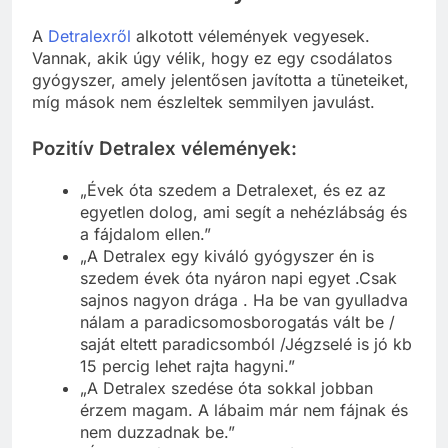
A
Detralexről
alkotott vélemények vegyesek.
Vannak, akik úgy vélik, hogy ez egy csodálatos
gyógyszer, amely jelentősen javította a tüneteiket,
míg mások nem észleltek semmilyen javulást.
Pozitív
Detralex
vélemények:
„Évek óta szedem a Detralexet, és ez az
egyetlen dolog, ami segít a nehézlábság és
a fájdalom ellen.”
„A Detralex egy kiváló gyógyszer én is
szedem évek óta nyáron napi egyet .Csak
sajnos nagyon drága . Ha be van gyulladva
nálam a paradicsomosborogatás vált be /
saját eltett paradicsomból /Jégzselé is jó kb
15 percig lehet rajta hagyni.”
„A Detralex szedése óta sokkal jobban
érzem magam. A lábaim már nem fájnak és
nem duzzadnak be.”