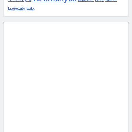
webáruház
Xanax
kiegészítő
ízület