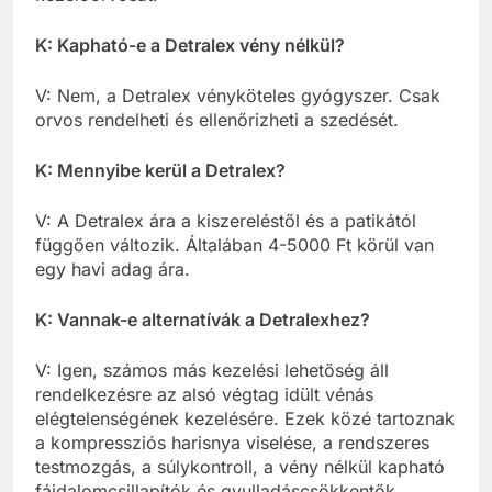
K: Kapható-e a Detralex vény nélkül?
V: Nem, a Detralex vényköteles gyógyszer. Csak
orvos rendelheti és ellenőrizheti a szedését.
K: Mennyibe kerül a Detralex?
V: A Detralex ára a kiszereléstől és a patikától
függően változik. Általában 4-5000 Ft körül van
egy havi adag ára.
K: Vannak-e alternatívák a Detralexhez?
V: Igen, számos más kezelési lehetőség áll
rendelkezésre az alsó végtag idült vénás
elégtelenségének kezelésére. Ezek közé tartoznak
a kompressziós harisnya viselése, a rendszeres
testmozgás, a súlykontroll, a vény nélkül kapható
fájdalomcsillapítók és gyulladáscsökkentők,