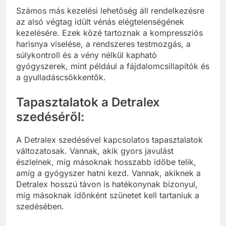
Számos más kezelési lehetőség áll rendelkezésre
az alsó végtag idült vénás elégtelenségének
kezelésére. Ezek közé tartoznak a kompressziós
harisnya viselése, a rendszeres testmozgás, a
súlykontroll és a vény nélkül kapható
gyógyszerek, mint például a fájdalomcsillapítók és
a gyulladáscsökkentők.
Tapasztalatok a Detralex
szedéséről:
A Detralex szedésével kapcsolatos tapasztalatok
változatosak. Vannak, akik gyors javulást
észlelnek, míg másoknak hosszabb időbe telik,
amíg a gyógyszer hatni kezd. Vannak, akiknek a
Detralex hosszú távon is hatékonynak bizonyul,
míg másoknak időnként szünetet kell tartaniuk a
szedésében.