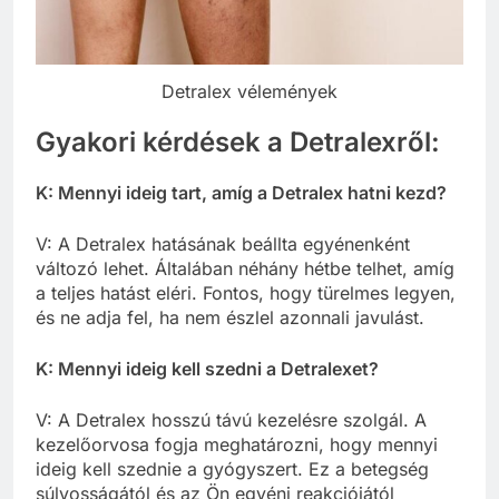
Detralex vélemények
Gyakori kérdések a Detralexről:
K: Mennyi ideig tart, amíg a Detralex hatni kezd?
V: A Detralex hatásának beállta egyénenként
változó lehet. Általában néhány hétbe telhet, amíg
a teljes hatást eléri. Fontos, hogy türelmes legyen,
és ne adja fel, ha nem észlel azonnali javulást.
K: Mennyi ideig kell szedni a Detralexet?
V: A Detralex hosszú távú kezelésre szolgál. A
kezelőorvosa fogja meghatározni, hogy mennyi
ideig kell szednie a gyógyszert. Ez a betegség
súlyosságától és az Ön egyéni reakciójától