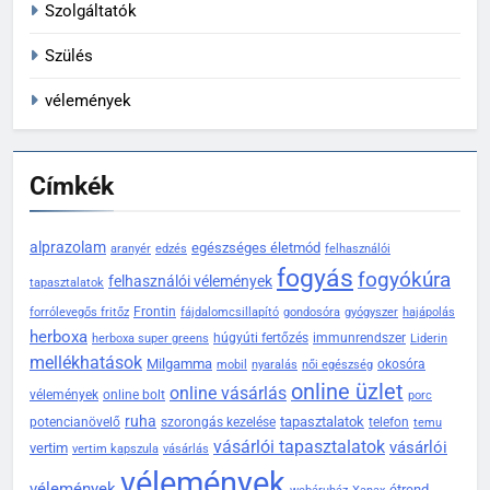
Szolgáltatók
Szülés
vélemények
Címkék
alprazolam
egészséges életmód
aranyér
edzés
felhasználói
fogyás
fogyókúra
felhasználói vélemények
tapasztalatok
Frontin
forrólevegős fritőz
fájdalomcsillapító
gondosóra
gyógyszer
hajápolás
herboxa
húgyúti fertőzés
immunrendszer
herboxa super greens
Liderin
mellékhatások
Milgamma
okosóra
mobil
nyaralás
női egészség
online üzlet
online vásárlás
vélemények
online bolt
porc
ruha
tapasztalatok
potencianövelő
szorongás kezelése
telefon
temu
vásárlói tapasztalatok
vásárlói
vertim
vertim kapszula
vásárlás
vélemények
vélemények
étrend-