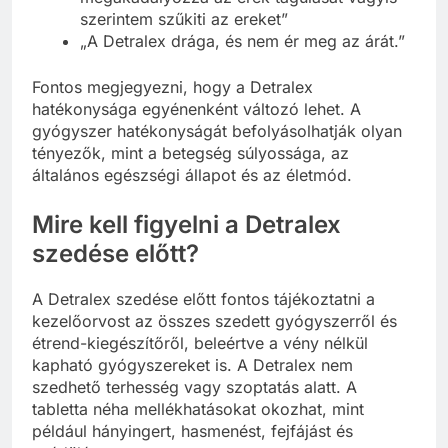
szerintem szűkiti az ereket”
„A Detralex drága, és nem ér meg az árát.”
Fontos megjegyezni, hogy a Detralex
hatékonysága egyénenként változó lehet. A
gyógyszer hatékonyságát befolyásolhatják olyan
tényezők, mint a betegség súlyossága, az
általános egészségi állapot és az életmód.
Mire kell figyelni a Detralex
szedése előtt?
A Detralex szedése előtt fontos tájékoztatni a
kezelőorvost az összes szedett gyógyszerről és
étrend-kiegészítőről, beleértve a vény nélkül
kapható gyógyszereket is. A Detralex nem
szedhető terhesség vagy szoptatás alatt. A
tabletta néha mellékhatásokat okozhat, mint
például hányingert, hasmenést, fejfájást és