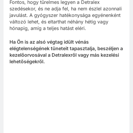
Fontos, hogy türelmes legyen a Detralex
szedésekor, és ne adja fel, ha nem észlel azonnali
javulást. A gyógyszer hatékonysága egyénenként
változó lehet, és eltarthat néhány hétig vagy
hónapig, amíg a teljes hatást eléri.
Ha Ön is az alsó végtag idült vénás
elégtelenségének tüneteit tapasztalja, beszéljen a
kezelőorvosával a Detralexről vagy más kezelési
lehetőségekről.