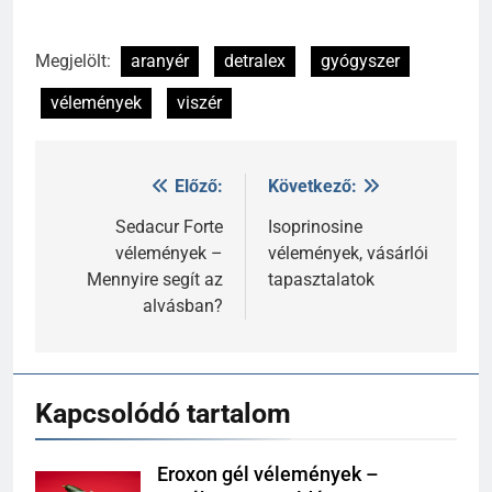
Megjelölt:
aranyér
detralex
gyógyszer
vélemények
viszér
Előző:
Következő:
Bejegyzés
navigáció
Sedacur Forte
Isoprinosine
vélemények –
vélemények, vásárlói
Mennyire segít az
tapasztalatok
alvásban?
Kapcsolódó tartalom
Eroxon gél vélemények –