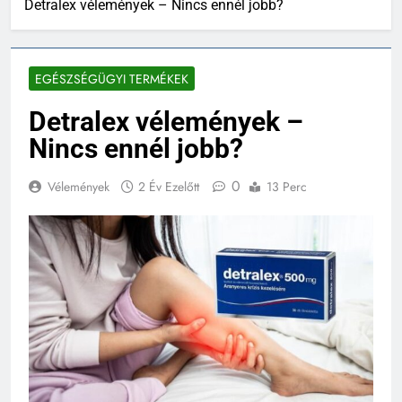
Detralex vélemények – Nincs ennél jobb?
EGÉSZSÉGÜGYI TERMÉKEK
Detralex vélemények –
Nincs ennél jobb?
0
Vélemények
2 Év Ezelőtt
13 Perc