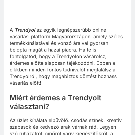
A
Trendyol
az egyik legnépszerűbb online
vásárlási platform Magyarországon, amely széles
termékkínálatával és vonzó áraival gyorsan
belopta magát a hazai piacra. Ha te is
fontolgatod, hogy a Trendyolon vásárolsz,
érdemes előtte alaposan tájékozódni. Ebben a
cikkben minden fontos tudnivalót megtalálsz a
Trendyolról, hogy magabiztos döntést hozhass
vásárlás előtt!
Miért érdemes a Trendyolt
választani?
Az üzlet kínálata elbűvölő: csodás színek, kreatív
szabások és kedvező árak várnak rád. Legyen
szó ruházatról, cipőről vagy kiegészítőkről, a