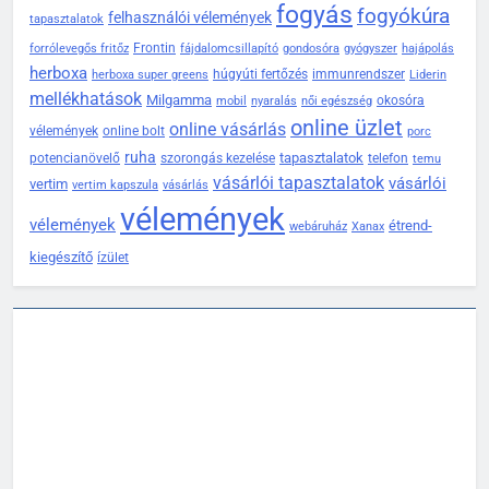
fogyás
fogyókúra
felhasználói vélemények
tapasztalatok
Frontin
forrólevegős fritőz
fájdalomcsillapító
gondosóra
gyógyszer
hajápolás
herboxa
húgyúti fertőzés
immunrendszer
herboxa super greens
Liderin
mellékhatások
Milgamma
okosóra
mobil
nyaralás
női egészség
online üzlet
online vásárlás
vélemények
online bolt
porc
ruha
tapasztalatok
potencianövelő
szorongás kezelése
telefon
temu
vásárlói tapasztalatok
vásárlói
vertim
vertim kapszula
vásárlás
vélemények
vélemények
étrend-
webáruház
Xanax
kiegészítő
ízület