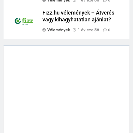
0
Fizz.hu vélemények – Átverés
vagy kihagyhatatlan ajánlat?
Vélemények
1 év ezelőtt
0