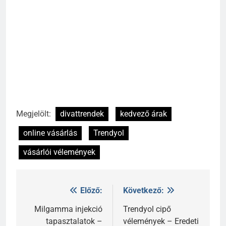
Megjelölt:
divattrendek
kedvező árak
online vásárlás
Trendyol
vásárlói vélemények
Előző:
Következő:
Bejegyzés
navigáció
Milgamma injekció
Trendyol cipő
tapasztalatok –
vélemények – Eredeti