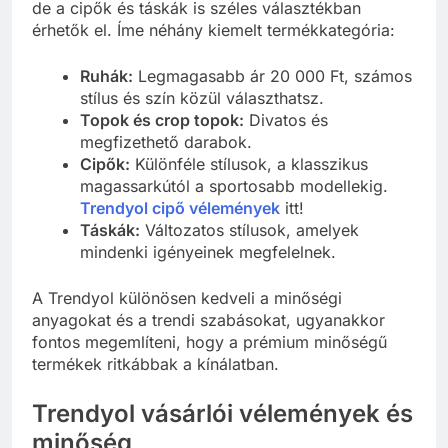
de a cipők és táskák is széles választékban
érhetők el. Íme néhány kiemelt termékkategória:
Ruhák:
Legmagasabb ár 20 000 Ft, számos
stílus és szín közül választhatsz.
Topok és crop topok:
Divatos és
megfizethető darabok.
Cipők:
Különféle stílusok, a klasszikus
magassarkútól a sportosabb modellekig.
Trendyol cipő vélemények
itt!
Táskák:
Változatos stílusok, amelyek
mindenki igényeinek megfelelnek.
A Trendyol különösen kedveli a minőségi
anyagokat és a trendi szabásokat, ugyanakkor
fontos megemlíteni, hogy a prémium minőségű
termékek ritkábbak a kínálatban.
Trendyol vásárlói vélemények és
minőség