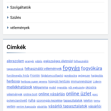
Szolgáltatók
Szülés
vélemények
Címkék
alprazolam
egészséges életmód
aranyér
edzés
felhasználói
fogyás
fogyókúra
felhasználói vélemények
tapasztalatok
Frontin
forrólevegős fritőz
fájdalomcsillapító
gondosóra
gyógyszer
hajápolás
herboxa
húgyúti fertőzés
immunrendszer
herboxa super greens
Liderin
mellékhatások
Milgamma
okosóra
mobil
nyaralás
női egészség
online üzlet
online vásárlás
vélemények
online bolt
porc
ruha
tapasztalatok
potencianövelő
szorongás kezelése
telefon
temu
vásárlói tapasztalatok
vásárlói
vertim
vertim kapszula
vásárlás