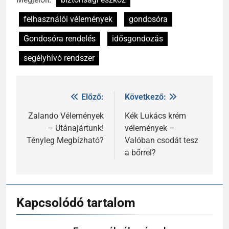
felhasználói vélemények
gondosóra
Gondosóra rendelés
idősgondozás
segélyhívó rendszer
Előző:
Következő:
Bejegyzés
navigáció
Zalando Vélemények
Kék Lukács krém
– Utánajártunk!
vélemények –
Tényleg Megbízható?
Valóban csodát tesz
a bőrrel?
Kapcsolódó tartalom