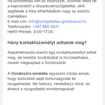
Ha problémád van az eszközzel, azonnal vedd fel
a kapcsolatot a diszpécserszolgálattal, akik
segítenek a hiba elhárításában vagy az eszköz
cseréjében.
E-mail cím:
info@szolgaltatas-gondosora.hu
Telefonszám:
+361 880 6831
Hétfő–Péntek: 9:00–17:00
Hány kontaktszemélyt adhatok meg?
Alapértelmezés szerint egy kontaktszemélyt adhat
meg, de később továbbiakat is hozzáadhatsz,
miután megkaptad a Gondosórát.
A
Gondosóra rendelés
egyszerű módja annak,
hogy biztosítsd saját biztonságodat és
nyugalmadat. Ne habozz, rendelkezz most, és
élvezd a nyugodtabb mindennapokat!