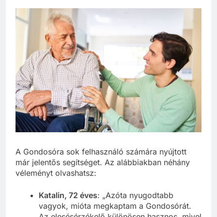
A Gondosóra sok felhasználó számára nyújtott
már jelentős segítséget. Az alábbiakban néhány
véleményt olvashatsz:
Katalin, 72 éves
: „Azóta nyugodtabb
vagyok, mióta megkaptam a Gondosórát.
Az elesésérzékelő különösen hasznos, mivel