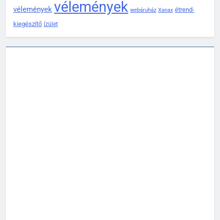
vélemények
vélemények
étrend-
webáruház
Xanax
kiegészítő
ízület