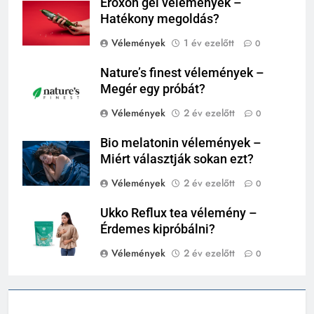
Eroxon gél vélemények –
Hatékony megoldás?
Vélemények
1 év ezelőtt
0
Nature’s finest vélemények –
Megér egy próbát?
Vélemények
2 év ezelőtt
0
Bio melatonin vélemények –
Miért választják sokan ezt?
Vélemények
2 év ezelőtt
0
Ukko Reflux tea vélemény –
Érdemes kipróbálni?
Vélemények
2 év ezelőtt
0