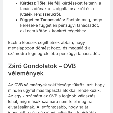
Kérdezz Tőle:
Ne félj kérdéseket feltenni a
tanácsadónak a szolgáltatásaikról és a
jutalék rendszerükről.
Független Tanácsadás:
Fontold meg, hogy
keresel-e független pénzügyi tanácsadót,
aki nem kötődik konkrét cégekhez.
Ezek a lépések segíthetnek abban, hogy
megalapozott döntést hozz, és megtaláld a
számodra legmegfelelőbb pénzügyi tanácsadót.
Záró Gondolatok –
OVB
vélemények
Az
OVB vélemények
sokfélesége tükrözi azt, hogy
minden ügyfél más tapasztalatokkal rendelkezik.
Az egyik számára az OVB a legjobb választás
lehet, míg mások számára nem felel meg az
elvárásaiknak. A legfontosabb, hogy saját
igényeidhez és pénzügyi céljaidhoz leginkább