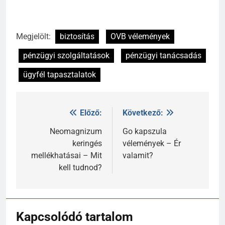
Megjelölt:
biztosítás
OVB vélemények
pénzügyi szolgáltatások
pénzügyi tanácsadás
ügyfél tapasztalatok
Előző:
Következő:
Bejegyzés
navigáció
Neomagnizum
Go kapszula
keringés
vélemények – Ér
mellékhatásai – Mit
valamit?
kell tudnod?
Kapcsolódó tartalom