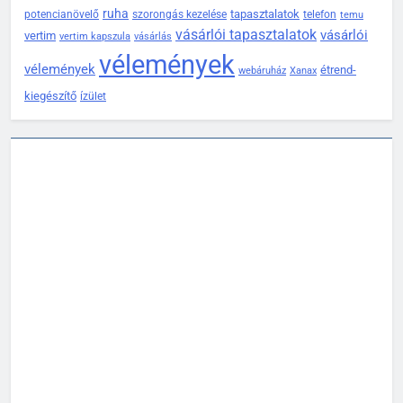
ruha
tapasztalatok
potencianövelő
szorongás kezelése
telefon
temu
vásárlói tapasztalatok
vásárlói
vertim
vertim kapszula
vásárlás
vélemények
vélemények
étrend-
webáruház
Xanax
kiegészítő
ízület