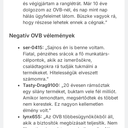
és végigjártam a ranglétrát. Már 10 éve
dolgozom az OVB-nél, és nap mint nap
hálás ügyfeleimet látom. Büszke vagyok rá,
hogy részese lehetek ennek a cégnak.”
Negatív OVB vélemények
ser-0415:
„Sajnos én is benne voltam.
Fiatal, pénzéhes srácok a fő munkatárs-
célpontok, akik az ismerősökre,
családtagokra rá tudják tukmálni a
termékeket. Hitelességük elveszett
számomra.”
Tasty-Drag9100:
„20 évesen rámsóztak
egy silány terméket, buktam vele fél milliót.
Amikor lemondtam, megsértődtek és többet
nem kerestek. Ez nagyon kellemetlen
élmény volt.”
lynx655:
„Az OVB többesügynökökből áll,
akik a biztosítók megbízásait teljesítik. Nem