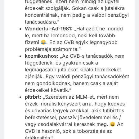
függetlenek, ezért nem mindig az ügyfél
érdekeit szolgálják. Sokan csak a jutalékra
koncentrálnak, nem pedig a valódi pénzügyi
tanácsadásra.”
Wonderful-Ad-1981:
„Hat azért ne mondd
le, mert ha lemondod, neki kell tovább
fizetni
. Ez az OVB egyik legnagyobb
problémája számomra.”
kozmikushos:
„Az OVB-s tanácsadók nem
függetlenek, és gyakran csak a
legmagasabb jutalékot kínáló termékeket
ajánlják. Egy valódi pénzügyi tanácsadóként
nem gondolkodnak, hanem csak a saját
érdekeiket követik.”
pltrbrt:
„Szeretem az MLM-et, mert nem
érzek morális kényszert arra, hogy kedves
és udvarias legyek azokkal, akik tutibiztos
befektetéssel, passzív jövedelemmel és /
vagy csodalekvárral keresnek meg.
Az
OVB is hasonló, sok a toborzás és az
értékesítés.”