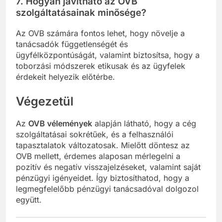
7.
Hogyan javítható az OVB
szolgáltatásainak minősége?
Az OVB számára fontos lehet, hogy növelje a
tanácsadók függetlenségét és
ügyfélközpontúságát, valamint biztosítsa, hogy a
toborzási módszerek etikusak és az ügyfelek
érdekeit helyezik előtérbe.
Végezetül
Az
OVB vélemények
alapján látható, hogy a cég
szolgáltatásai sokrétűek, és a felhasználói
tapasztalatok változatosak. Mielőtt döntesz az
OVB mellett, érdemes alaposan mérlegelni a
pozitív és negatív visszajelzéseket, valamint saját
pénzügyi igényeidet. Így biztosíthatod, hogy a
legmegfelelőbb pénzügyi tanácsadóval dolgozol
együtt.