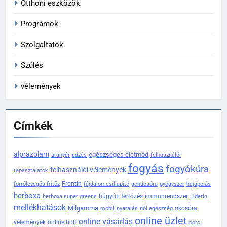
Otthoni eszközök
Programok
Szolgáltatók
Szülés
vélemények
Címkék
alprazolam
egészséges életmód
aranyér
edzés
felhasználói
fogyás
fogyókúra
felhasználói vélemények
tapasztalatok
Frontin
forrólevegős fritőz
fájdalomcsillapító
gondosóra
gyógyszer
hajápolás
herboxa
húgyúti fertőzés
immunrendszer
herboxa super greens
Liderin
mellékhatások
Milgamma
okosóra
mobil
nyaralás
női egészség
online üzlet
online vásárlás
vélemények
online bolt
porc