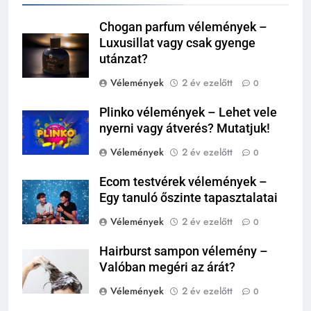
Chogan parfum vélemények –
Luxusillat vagy csak gyenge
utánzat?
Vélemények
2 év ezelőtt
0
Plinko vélemények – Lehet vele
nyerni vagy átverés? Mutatjuk!
Vélemények
2 év ezelőtt
0
Ecom testvérek vélemények –
Egy tanuló őszinte tapasztalatai
Vélemények
2 év ezelőtt
0
Hairburst sampon vélemény –
Valóban megéri az árát?
Vélemények
2 év ezelőtt
0