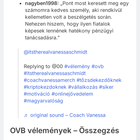
nagyben1998:
„Pont most keresett meg egy
számomra kedves személy, aki rendkívül
kellemetlen volt a beszélgetés során.
Nehezen hiszem, hogy ilyen fiatalok
képesek lennének hatékony pénzügyi
tanácsadásra.”
@itstherealvanessaschmidt
Replying to @00
#vélemény
#ovb
#itstherealvanessaschmidt
#coachvanessamerch
#tőzsdekezdőknek
#kriptokezdoknek
#vállalkozás
#siker
#motiváció
#onlinejövedelem
#magyarvalóság
♬ original sound – Coach Vanessa
OVB vélemények – Összegzés