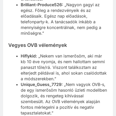
Brilliant-Produce526:
„Nagyon gagyi az
egész. Főleg a rendezvényeik és az
előadásaik. Egész nap előadások,
telefonparty-k. A tanácsadók inkább a
mennyiségre koncentrálnak, nem pedig a
minőségre.”
Vegyes OVB vélemények
Hiflykid:
„Nekem van ismerősöm, aki már
kb 10 éve nyomja, és nem hallottam semmi
panaszt tőle/rá. Viszont találkoztam az
elterjedt példával is, ahol sokan csalódottak
a módszerekben.”
Unique_Guess_7729:
„Nem vagyok OVB-s,
de egy ismerősöm hasonló üzleti modellben
dolgozik, és rengeteg kihívással
szembesült. Az OVB vélemények alapján
fontos mérlegelni a pozitív és negatív
tapasztalatokat.”