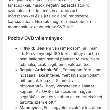
tanácsokkal, mások negatív tapasztalatokról
számolnak be, különösen a toborzási
módszerekkel és a jutalék alapú rendszerrel
kapcsolatban. Nézzük meg részletesebben, mit
mondanak az emberek az OVB-ről!
Pozitív OVB vélemények
Hiflykid:
„Nekem van ismerősöm, aki már
kb 10 éve nyomja (50 körüli hölgy most) és
nem hallottam semmi panaszt tőle/rá. Nem
tukmálja, csak segít, amit valóban tud.”
Regular-Artichoke89:
„Én magam fordultam
hozzájuk lakáshitellel, mert kíváncsi voltam,
mit tudnak kihozni. Számok azt
bizonyították, hogy verhetetlen ajánlatot
kaptam. Az OVB-s tanácsadóm nagyon
segítőkész volt és valóban az én érdekeimet
tartotta szem előtt.”
Manneyus:
„Én is egyetemistaként kezdtem