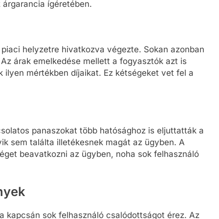
z árgarancia ígéretében.
a piaci helyzetre hivatkozva végezte. Sokan azonban
. Az árak emelkedése mellett a fogyasztók azt is
ilyen mértékben díjaikat. Ez kétségeket vet fel a
csolatos panaszokat több hatósághoz is eljuttatták a
ik sem találta illetékesnek magát az ügyben. A
séget beavatkozni az ügyben, noha sok felhasználó
nyek
ása kapcsán sok felhasználó csalódottságot érez. Az