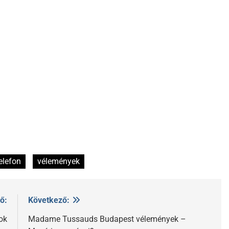
elefon
vélemények
ő:
Következő:
ok
Madame Tussauds Budapest vélemények –