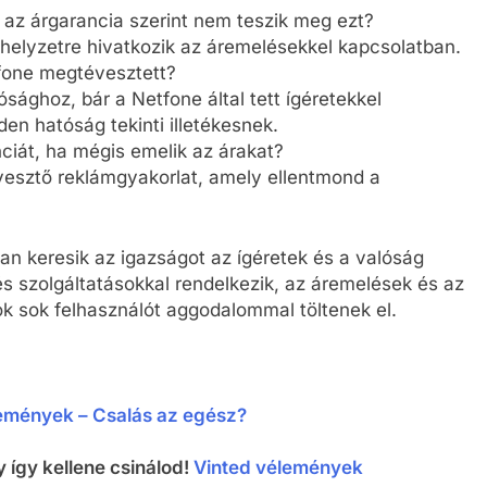
a az árgarancia szerint nem teszik meg ezt?
i helyzetre hivatkozik az áremelésekkel kapcsolatban.
fone megtévesztett?
sághoz, bár a Netfone által tett ígéretekkel
n hatóság tekinti illetékesnek.
ciát, ha mégis emelik az árakat?
vesztő reklámgyakorlat, amely ellentmond a
n keresik az igazságot az ígéretek és a valóság
és szolgáltatásokkal rendelkezik, az áremelések és az
k sok felhasználót aggodalommal töltenek el.
emények – Csalás az egész?
 így kellene csinálod!
Vinted vélemények