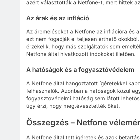
azért választották a Netfone-t, mert hittek a
Az árak és az infláció
Az áremeléseket a Netfone az inflációra és 
ezt nem fogadják el teljesen érthető okokból
érzékelik, hogy más szolgáltatók sem emelték 
Netfone által hivatkozott indokokat illetően.
A hatóságok és a fogyasztóvédelem
A Netfone által hangoztatott ígéretekkel kap
felhasználók. Azonban a hatóságok közül egy
fogyasztóvédelmi hatóság sem látott lehető
úgy érzi, hogy megtévesztették őket.
Összegzés – Netfone vélemé
A Netfone által tett ígéretek és azok betart