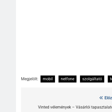
Megjelölt:
mobil
netfone
szolgáltató
t
Előz
Bejegyzés
navigáció
Vinted vélemények – Vásárlói tapasztalat