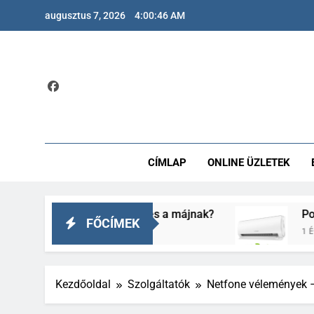
Ugrás
augusztus 7, 2026
4:00:47 AM
a
tartalomra
CÍMLAP
ONLINE ÜZLETEK
egít a fogyásban és a májnak?
Polar klíma v
FŐCÍMEK
1 Év Ezelőtt
Kezdőoldal
Szolgáltatók
Netfone vélemények –