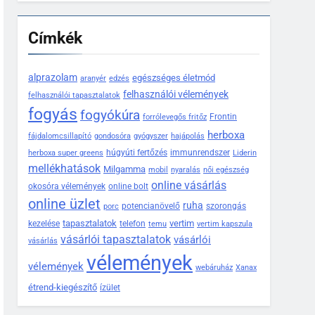
Címkék
alprazolam
egészséges életmód
aranyér
edzés
felhasználói vélemények
felhasználói tapasztalatok
fogyás
fogyókúra
Frontin
forrólevegős fritőz
herboxa
fájdalomcsillapító
gondosóra
gyógyszer
hajápolás
húgyúti fertőzés
immunrendszer
herboxa super greens
Liderin
mellékhatások
Milgamma
mobil
nyaralás
női egészség
online vásárlás
okosóra vélemények
online bolt
online üzlet
ruha
potencianövelő
szorongás
porc
tapasztalatok
vertim
kezelése
telefon
temu
vertim kapszula
vásárlói tapasztalatok
vásárlói
vásárlás
vélemények
vélemények
webáruház
Xanax
étrend-kiegészítő
ízület