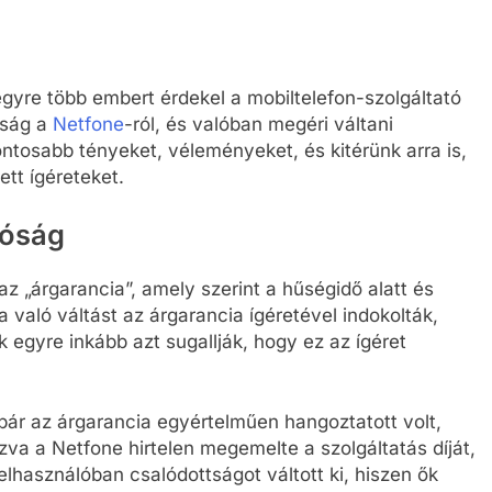
yre több embert érdekel a mobiltelefon-szolgáltató
zság a
Netfone
-ról, és valóban megéri váltani
ontosabb tényeket, véleményeket, és kitérünk arra is,
ett ígéreteket.
lóság
z „árgarancia”, amely szerint a hűségidő alatt és
 való váltást az árgarancia ígéretével indokolták,
egyre inkább azt sugallják, hogy ez az ígéret
bár az árgarancia egyértelműen hangoztatott volt,
ozva a Netfone hirtelen megemelte a szolgáltatás díját,
elhasználóban csalódottságot váltott ki, hiszen ők