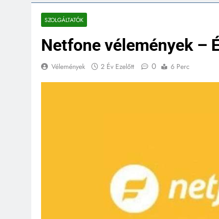
SZOLGÁLTATÓK
Netfone vélemények – É
0
Vélemények
2 Év Ezelőtt
6 Perc