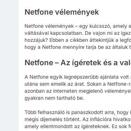
Netfone vélemények
Netfone vélemények – egy kulcsszó, amely eg
váltásával kapcsolatban. De vajon mi az iga
hozzájuk? Ebben a cikkben áttekintjük a legf
hogy a Netfone mennyire tarja be az általuk t
Netfone – Az ígéretek és a va
A Netfone egyik legnépszerűbb ajánlata volt a
utána sem emelik az árat. Sokan a Netfone-ra
azonban az interneten megjelenő vélemények 
gyakran nem tartható be.
Több felhasználó is panaszkodott arra, hogy 
mégis díjemelés történt. Az inflációra hivatk
amely ellentmondott az ígéreteknek. Ez sok f