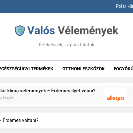
Polar kl
Allegro
Answear vélemények –
Értékelések, Tapasztalatok
Hepacontur vélemények – Va
Polar kl
EGÉSZSÉGÜGYI TERMÉKEK
OTTHONI ESZKÖZÖK
FOGYÓK
Allegro
Answear vélemények –
élemények – Érdemes ilyet venni?
Allegro hu 
1 Év Ezelőtt
 Érdemes váltani?