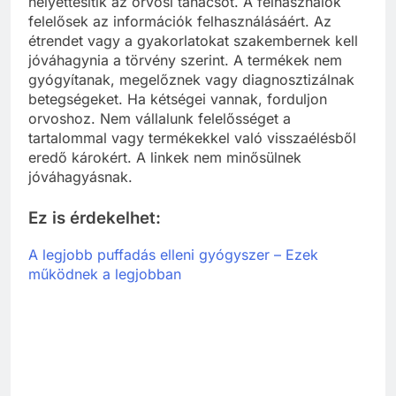
helyettesítik az orvosi tanácsot. A felhasználók
felelősek az információk felhasználásáért. Az
étrendet vagy a gyakorlatokat szakembernek kell
jóváhagynia a törvény szerint. A termékek nem
gyógyítanak, megelőznek vagy diagnosztizálnak
betegségeket. Ha kétségei vannak, forduljon
orvoshoz. Nem vállalunk felelősséget a
tartalommal vagy termékekkel való visszaélésből
eredő károkért. A linkek nem minősülnek
jóváhagyásnak.
Ez is érdekelhet:
A legjobb puffadás elleni gyógyszer – Ezek
működnek a legjobban