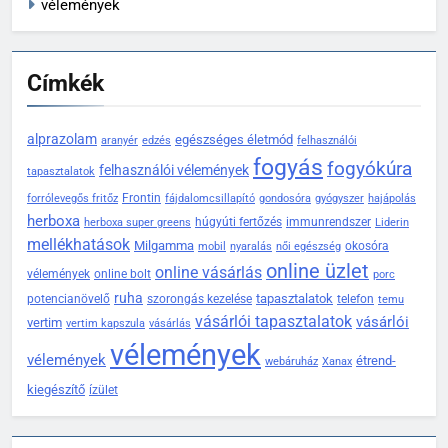
vélemények
Címkék
alprazolam
egészséges életmód
aranyér
edzés
felhasználói
fogyás
fogyókúra
felhasználói vélemények
tapasztalatok
Frontin
forrólevegős fritőz
fájdalomcsillapító
gondosóra
gyógyszer
hajápolás
herboxa
húgyúti fertőzés
immunrendszer
herboxa super greens
Liderin
mellékhatások
Milgamma
okosóra
mobil
nyaralás
női egészség
online üzlet
online vásárlás
vélemények
online bolt
porc
ruha
tapasztalatok
potencianövelő
szorongás kezelése
telefon
temu
vásárlói tapasztalatok
vásárlói
vertim
vertim kapszula
vásárlás
vélemények
vélemények
étrend-
webáruház
Xanax
kiegészítő
ízület