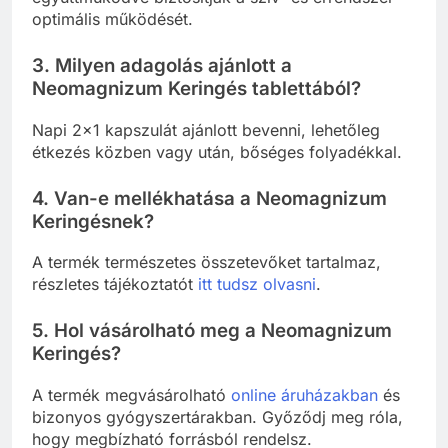
optimális működését.
3. Milyen adagolás ajánlott a
Neomagnizum Keringés tablettából?
Napi 2×1 kapszulát ajánlott bevenni, lehetőleg
étkezés közben vagy után, bőséges folyadékkal.
4. Van-e mellékhatása a Neomagnizum
Keringésnek?
A termék természetes összetevőket tartalmaz,
részletes tájékoztatót
itt tudsz olvasni
.
5. Hol vásárolható meg a Neomagnizum
Keringés?
A termék megvásárolható
online áruházakban
és
bizonyos gyógyszertárakban. Győződj meg róla,
hogy megbízható forrásból rendelsz.