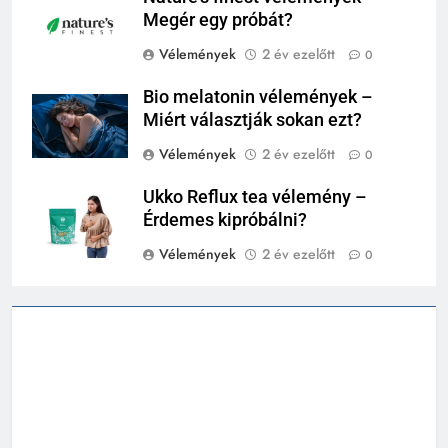
Megér egy próbát?
Vélemények
2 év ezelőtt
0
Bio melatonin vélemények –
Miért választják sokan ezt?
Vélemények
2 év ezelőtt
0
Ukko Reflux tea vélemény –
Érdemes kipróbálni?
Vélemények
2 év ezelőtt
0