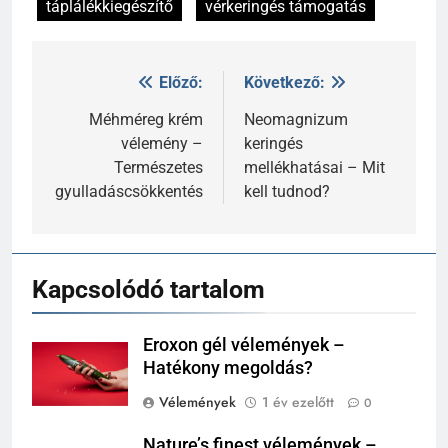
táplálékkiegészítő
vérkeringés támogatás
Előző:
Következő:
Bejegyzés
navigáció
Méhméreg krém
Neomagnizum
vélemény –
keringés
Természetes
mellékhatásai – Mit
gyulladáscsökkentés
kell tudnod?
Kapcsolódó tartalom
Eroxon gél vélemények –
Hatékony megoldás?
Vélemények
1 év ezelőtt
0
Nature’s finest vélemények –