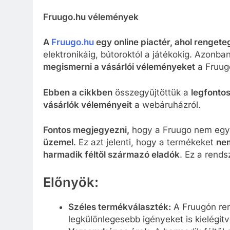
Fruugo.hu vélemények
A
Fruugo.hu
egy online piactér, ahol rengete
elektronikáig, bútoroktól a játékokig. Azonba
megismerni a vásárlói véleményeket
a Fruugo
Ebben a cikkben
összegyűjtöttük a
legfontos
vásárlók véleményeit
a webáruházról.
Fontos megjegyezni,
hogy a Fruugo nem egy
üzemel
. Ez azt jelenti, hogy a termékeket
nem
harmadik féltől származó eladók
. Ez a rend
Előnyök:
Széles termékválaszték:
A Fruugón ren
legkülönlegesebb igényeket is kielégítv