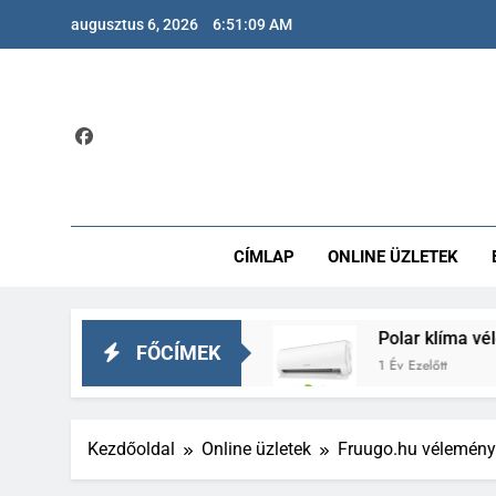
Ugrás
augusztus 6, 2026
6:51:10 AM
a
tartalomra
CÍMLAP
ONLINE ÜZLETEK
ban és a májnak?
Polar klíma vélemények – É
FŐCÍMEK
1 Év Ezelőtt
Kezdőoldal
Online üzletek
Fruugo.hu véleménye