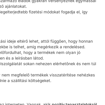
 származó eladók gyakran versenyeznek egymással
ző ajánlatokat.
egelterjedtebb fizetési módokat fogadja el, így
ási ideje eltérő lehet, attól függően, hogy honnan
be is telhet, amíg megérkezik a rendelésed.
lőfordulhat, hogy a termékek nem olyan jó
n és a leírásban látod.
lszolgálatát sokan nehezen elérhetőnek és nem túl
 nem megfelelő termékek visszatérítése nehézkes
nie a szállítási költségeket.
az interneten. Vannak, akik
pozitív tapasztalatokról