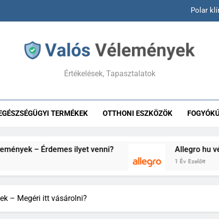
Allegro
Answear vélemények –
Hepacontur vélemények – Va
Értékelések, Tapasztalatok
Polar kl
Allegro
EGÉSZSÉGÜGYI TERMÉKEK
OTTHONI ESZKÖZÖK
FOGYÓK
Answear vélemények –
rdemes ilyet venni?
Allegro hu vélemények – 
1 Év Ezelőtt
k – Megéri itt vásárolni?