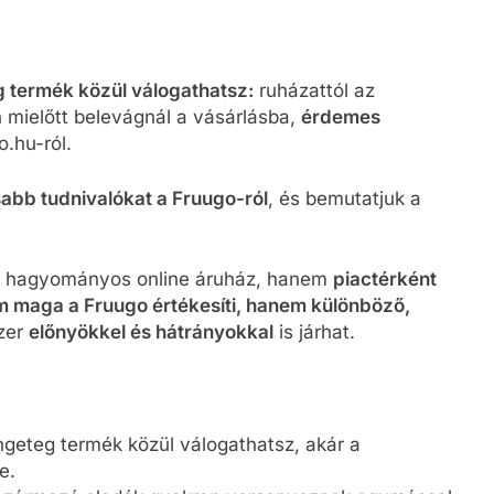
g termék közül válogathatsz:
ruházattól az
n mielőtt belevágnál a vásárlásba,
érdemes
.hu-ról.
abb tudnivalókat a Fruugo-ról
, és bemutatjuk a
 hagyományos online áruház, hanem
piactérként
 maga a Fruugo értékesíti, hanem különböző,
szer
előnyökkel és hátrányokkal
is járhat.
geteg termék közül válogathatsz, akár a
e.