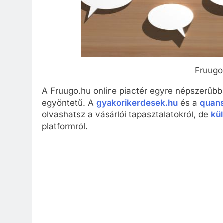
Fruugo
A Fruugo.hu online piactér egyre népszerűb
egyöntetű. A
gyakorikerdesek.hu
és a
quan
olvashatsz a vásárlói tapasztalatokról, de
kül
platformról.