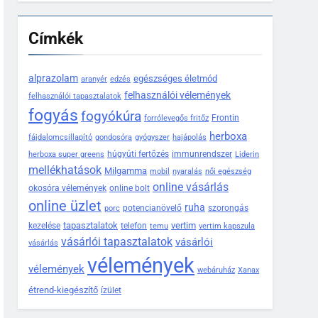
Címkék
alprazolam
egészséges életmód
aranyér
edzés
felhasználói vélemények
felhasználói tapasztalatok
fogyás
fogyókúra
Frontin
forrólevegős fritőz
herboxa
fájdalomcsillapító
gondosóra
gyógyszer
hajápolás
húgyúti fertőzés
immunrendszer
herboxa super greens
Liderin
mellékhatások
Milgamma
mobil
nyaralás
női egészség
online vásárlás
okosóra vélemények
online bolt
online üzlet
ruha
potencianövelő
szorongás
porc
tapasztalatok
vertim
kezelése
telefon
temu
vertim kapszula
vásárlói tapasztalatok
vásárlói
vásárlás
vélemények
vélemények
webáruház
Xanax
étrend-kiegészítő
ízület