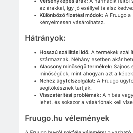
Versenyképes árak:
A harmadik féltől
az árakkal, így jó eséllyel találsz kedve
Különböző fizetési módok:
A Fruugo a l
kényelmesen vásárolhatsz.
Hátrányok:
Hosszú szállítási idő:
A termékek szállít
származnak. Néhány esetben akár hetek
Alacsony minőségű termékek:
Sajnos e
minőségűek, mint ahogyan azt a képeke
Nehéz ügyfélszolgálat:
A Fruugo ügyfé
segítőkésznek tartják.
Visszatérítési problémák:
A hibás vagy
lehet, és sokszor a vásárlónak kell visel
Fruugo.hu vélemények
A Fruugo.hu-ról
sokféle vélemény
olvasható 