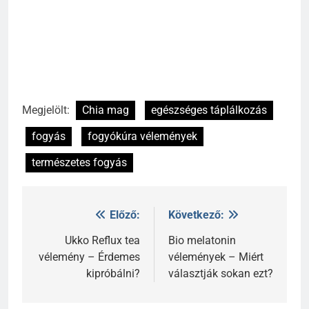
Megjelölt:
Chia mag
egészséges táplálkozás
fogyás
fogyókúra vélemények
természetes fogyás
Előző:
Következő:
Bejegyzés
navigáció
Ukko Reflux tea
Bio melatonin
vélemény – Érdemes
vélemények – Miért
kipróbálni?
választják sokan ezt?