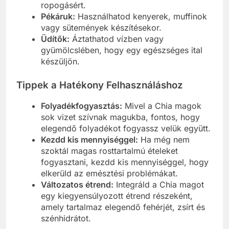
ropogásért.
Pékáruk:
Használhatod kenyerek, muffinok
vagy sütemények készítésekor.
Üdítők:
Áztathatod vízben vagy
gyümölcslében, hogy egy egészséges ital
készüljön.
Tippek a Hatékony Felhasználáshoz
Folyadékfogyasztás:
Mivel a Chia magok
sok vizet szívnak magukba, fontos, hogy
elegendő folyadékot fogyassz velük együtt.
Kezdd kis mennyiséggel:
Ha még nem
szoktál magas rosttartalmú ételeket
fogyasztani, kezdd kis mennyiséggel, hogy
elkerüld az emésztési problémákat.
Változatos étrend:
Integráld a Chia magot
egy kiegyensúlyozott étrend részeként,
amely tartalmaz elegendő fehérjét, zsírt és
szénhidrátot.