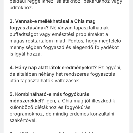
például reggelikhez, salátákhoz, pékárukhoz vagy
üdítőkhöz.
3. Vannak-e mellékhatásai a Chia mag
fogyasztásának?
Néhányan tapasztalhatnak
puffadtságot vagy emésztési problémákat a
magas rosttartalom miatt. Fontos, hogy megfelelő
mennyiségben fogyaszd és elegendő folyadékot
is igyál hozzá.
4. Hány nap alatt látok eredményeket?
Ez egyéni,
de általában néhány hét rendszeres fogyasztás
után tapasztalhatók változások.
5. Kombinálható-e más fogyókúrás
módszerekkel?
Igen, a Chia mag jól illeszkedik
különböző diétákhoz és fogyókúrás
programokhoz, de mindig érdemes konzultálni
szakértővel.