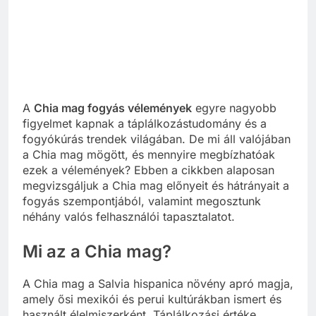
A
Chia mag fogyás vélemények
egyre nagyobb
figyelmet kapnak a táplálkozástudomány és a
fogyókúrás trendek világában. De mi áll valójában
a Chia mag mögött, és mennyire megbízhatóak
ezek a vélemények? Ebben a cikkben alaposan
megvizsgáljuk a Chia mag előnyeit és hátrányait a
fogyás szempontjából, valamint megosztunk
néhány valós felhasználói tapasztalatot.
Mi az a Chia mag?
A Chia mag a Salvia hispanica növény apró magja,
amely ősi mexikói és perui kultúrákban ismert és
használt élelmiszerként. Táplálkozási értéke