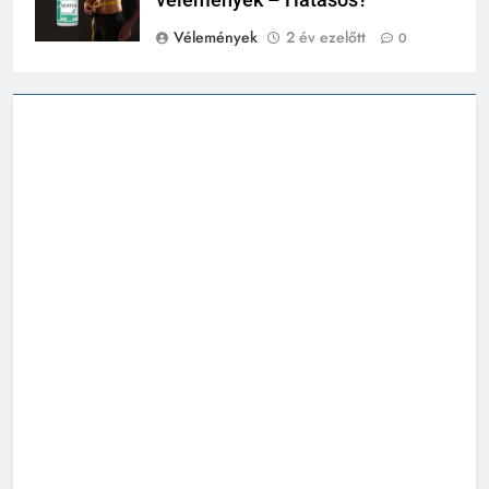
vélemények – Hatásos?
Vélemények
2 év ezelőtt
0