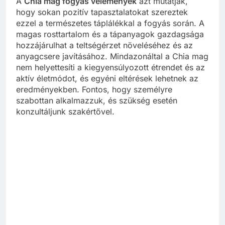
A
Chia mag fogyás vélemények
azt mutatják,
hogy sokan pozitív tapasztalatokat szereztek
ezzel a természetes táplálékkal a fogyás során. A
magas rosttartalom és a tápanyagok gazdagsága
hozzájárulhat a teltségérzet növeléséhez és az
anyagcsere javításához. Mindazonáltal a Chia mag
nem helyettesíti a kiegyensúlyozott étrendet és az
aktív életmódot, és egyéni eltérések lehetnek az
eredményekben. Fontos, hogy személyre
szabottan alkalmazzuk, és szükség esetén
konzultáljunk szakértővel.