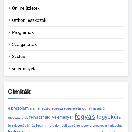
Online üzletek
Otthoni eszközök
Programok
Szolgáltatók
Szülés
vélemények
Címkék
alprazolam
egészséges életmód
aranyér
edzés
felhasználói
fogyás
fogyókúra
felhasználói vélemények
tapasztalatok
Frontin
forrólevegős fritőz
fájdalomcsillapító
gondosóra
gyógyszer
hajápolás