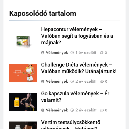
Kapcsolódó tartalom
Hepacontur vélemények –
Valóban segít a fogyásban és a
májnak?
Vélemények
1 év ezelőtt
0
Challenge Diéta vélemények –
Valóban működik? Utánajártunk!
Vélemények
2 év ezelőtt
0
Go kapszula vélemények – Ér
valamit?
Vélemények
2 év ezelőtt
0
Vertim testsúlycsökkentő