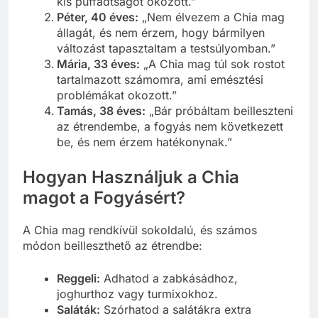
kis puffadtságot okozott.”
Péter, 40 éves:
„Nem élvezem a Chia mag
állagát, és nem érzem, hogy bármilyen
változást tapasztaltam a testsúlyomban.”
Mária, 33 éves:
„A Chia mag túl sok rostot
tartalmazott számomra, ami emésztési
problémákat okozott.”
Tamás, 38 éves:
„Bár próbáltam beilleszteni
az étrendembe, a fogyás nem következett
be, és nem érzem hatékonynak.”
Hogyan Használjuk a Chia
magot a Fogyásért?
A Chia mag rendkívül sokoldalú, és számos
módon beilleszthető az étrendbe:
Reggeli:
Adhatod a zabkásádhoz,
joghurthoz vagy turmixokhoz.
Saláták:
Szórhatod a salátákra extra