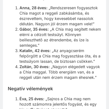
Anna, 28 éves:
„Rendszeresen fogyasztok
Chia magot a reggeli zabkásámba, és
észrevettem, hogy kevesebbet nassolok
délután. Nagyon jól érzem magam vele!”
Gábor, 35 éves:
„A Chia mag segített nekem
elérni a célzott testsúlyt. Könnyen
beilleszthető az étrendembe, és íze is
semleges.”
Katalin, 42 éves:
„Az anyagcserém
felpörgött a Chia mag fogyasztása óta, és a
testsúlyom lassan, de biztosan csökken.”
Zoltán, 30 éves:
„Nagyon elégedett vagyok
a Chia maggal. Több energiám van, és a
reggeli után nem érzem magam éhesnek.”
Negatív vélemények
Éva, 25 éves:
„Sajnos a Chia mag nem
hozott számomra jelentős fogyást, és egy