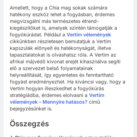
Amellett, hogy a Chia mag sokak számára
hatékony eszköz lehet a fogyásban, érdemes
megvizsgálni más természetes étrend-
kiegészítőket is, amelyek szintén támogatják a
fogyókúrádat. Például a
Vertim vélemények
cikkünkben részletesen bemutatjuk a Vertim
kapszulák előnyeit és hatékonyságát, illetve
tapasztalatokat is olvashatsz róla. A Vertim az
afrikai májvédő kivonat erejét kihasználva segíti
elő a szervezet belső folyamatainak
helyreállítását, így egyenletes és fenntartható
fogyást eredményezhet. Ha kíváncsi vagy, hogy a
Vertim hogyan illeszkedhet a fogyókúrás
stratégiádba, érdemes elolvasni a
Vertim
vélemények – Mennyire hatásos?
című
bejegyzésünket is.
Összegzés