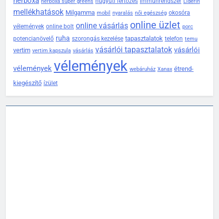
herboxa
húgyúti fertőzés
immunrendszer
herboxa super greens
Liderin
mellékhatások
Milgamma
okosóra
mobil
nyaralás
női egészség
online üzlet
online vásárlás
vélemények
online bolt
porc
ruha
tapasztalatok
potencianövelő
szorongás kezelése
telefon
temu
vásárlói tapasztalatok
vásárlói
vertim
vertim kapszula
vásárlás
vélemények
vélemények
étrend-
webáruház
Xanax
kiegészítő
ízület