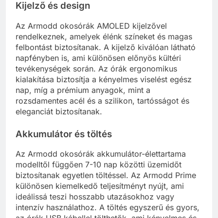
Kijelző és design
Az Armodd okosórák AMOLED kijelzővel
rendelkeznek, amelyek élénk színeket és magas
felbontást biztosítanak. A kijelző kiválóan látható
napfényben is, ami különösen előnyös kültéri
tevékenységek során. Az órák ergonomikus
kialakítása biztosítja a kényelmes viselést egész
nap, míg a prémium anyagok, mint a
rozsdamentes acél és a szilikon, tartósságot és
eleganciát biztosítanak.
Akkumulátor és töltés
Az Armodd okosórák akkumulátor-élettartama
modelltől függően 7-10 nap közötti üzemidőt
biztosítanak egyetlen töltéssel. Az Armodd Prime
különösen kiemelkedő teljesítményt nyújt, ami
ideálissá teszi hosszabb utazásokhoz vagy
intenzív használathoz. A töltés egyszerű és gyors,