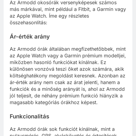
Az Armodd okosórák versenyképesek számos
más márkával, mint például a Fitbit, a Garmin vagy
az Apple Watch. Íme egy részletes
összehasonlítás:
Ár-érték arány
Az Armodd órák általában megfizethetőbbek, mint
az Apple Watch vagy a Garmin prémium modelljei,
miközben hasonló funkciókat kínálnak. Ez
különösen vonzóvá teszi őket azok számára, akik
költséghatékony megoldást keresnek. Azonban az
ár-érték arány nem csak az árat jelenti, hanem a
funkciók és a minőség arányát is, ahol az Armodd
jól teljesít, de néhány prémium funkció hiányzik a
magasabb kategóriás órákhoz képest.
Funkcionalitás
Az Armodd órák sok funkciót kínálnak, mint a
pulzusmérés, GPS, alváskövetés és értesítések,