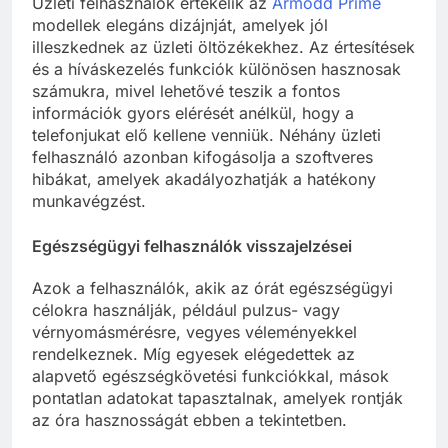
Üzleti felhasználók értékelik az
Armodd Prime
modellek elegáns dizájnját, amelyek jól
illeszkednek az üzleti öltözékekhez. Az értesítések
és a híváskezelés funkciók különösen hasznosak
számukra, mivel lehetővé teszik a fontos
információk gyors elérését anélkül, hogy a
telefonjukat elő kellene venniük. Néhány üzleti
felhasználó azonban kifogásolja a szoftveres
hibákat, amelyek akadályozhatják a hatékony
munkavégzést.
Egészségügyi felhasználók visszajelzései
Azok a felhasználók, akik az órát egészségügyi
célokra használják, például pulzus- vagy
vérnyomásmérésre, vegyes véleményekkel
rendelkeznek. Míg egyesek elégedettek az
alapvető egészségkövetési funkciókkal, mások
pontatlan adatokat tapasztalnak, amelyek rontják
az óra hasznosságát ebben a tekintetben.