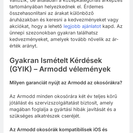
változik, de általában a középkategóriás árképzés
tartományában helyezkednek el. Érdemes
összehasonlítani az árakat különböző
áruházakban és keresni a kedvezményeket vagy
akciókat, hogy a lehető
legjobb ajánlatot
kapd. Az
ünnepi szezonokban gyakran találhatsz
kedvezményeket, amelyek tovább növelik az ár-
érték arányt.
Gyakran Ismételt Kérdések
(GYIK) – Armodd vélemények
Milyen garanciát nyújt az Armodd az okosórákra?
Az Armodd minden okosórára két év teljes körű
jótállást és szervizszolgáltatást biztosít, amely
magában foglalja a gyártási hibák javítását és a
szükséges alkatrészek cseréjét.
Az Armodd okosórák kompatibilisek iOS és