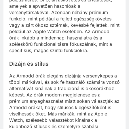
amelyek alapvetően hasonlóak a
versenytársakéval. Azonban néhány prémium
funkció, mint például a fejlett egészségkövetés
vagy a zárt ökoszisztémák, kevésbé fejlettek, mint
például az Apple Watch esetében. Az Armodd
órák inkább a mindennapi használatra és a
széleskörű funkcionalitásra fókuszálnak, mint a
specifikus, magas szintű funkciókra.
Dizájn és stílus
Az Armodd órák elegáns dizájnja versenyképes a
többi márkával, és sok felhasználó számára vonzó
alternatívát kínálnak a tradicionális okosórákhoz
képest. Az órák modern megjelenése és a
prémium anyaghasználat miatt sokan választják az
Armodd órákat, hogy stílusos kiegészítőként is
viselhessék őket. Más márkák, mint az Apple
Watch, szélesebb választékot kínálnak a
különböző stílusok és személyre szabási