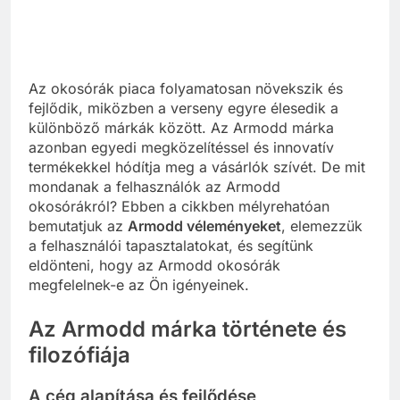
Az okosórák piaca folyamatosan növekszik és
fejlődik, miközben a verseny egyre élesedik a
különböző márkák között. Az Armodd márka
azonban egyedi megközelítéssel és innovatív
termékekkel hódítja meg a vásárlók szívét. De mit
mondanak a felhasználók az Armodd
okosórákról? Ebben a cikkben mélyrehatóan
bemutatjuk az
Armodd véleményeket
, elemezzük
a felhasználói tapasztalatokat, és segítünk
eldönteni, hogy az Armodd okosórák
megfelelnek-e az Ön igényeinek.
Az Armodd márka története és
filozófiája
A cég alapítása és fejlődése