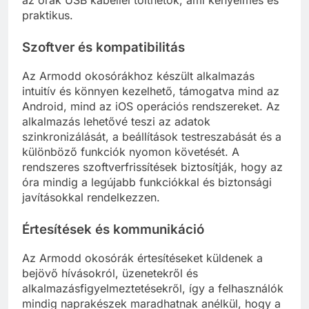
az órák USB kábellel tölthetők, ami kényelmes és
praktikus.
Szoftver és kompatibilitás
Az Armodd okosórákhoz készült alkalmazás
intuitív és könnyen kezelhető, támogatva mind az
Android, mind az iOS operációs rendszereket. Az
alkalmazás lehetővé teszi az adatok
szinkronizálását, a beállítások testreszabását és a
különböző funkciók nyomon követését. A
rendszeres szoftverfrissítések biztosítják, hogy az
óra mindig a legújabb funkciókkal és biztonsági
javításokkal rendelkezzen.
Értesítések és kommunikáció
Az Armodd okosórák értesítéseket küldenek a
bejövő hívásokról, üzenetekről és
alkalmazásfigyelmeztetésekről, így a felhasználók
mindig naprakészek maradhatnak anélkül, hogy a