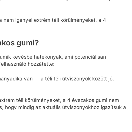
a nem igényel extrém téli körülményeket, a 4
akos gumi?
umik kevésbé hatékonyak, ami potenciálisan
felhasználó hozzátette:
hanyadika van — a téli téli útviszonyok között jó.
 extrém téli körülményeket, a 4 évszakos gumi nem
s, hogy mindig az aktuális útviszonyokhoz igazítsuk a