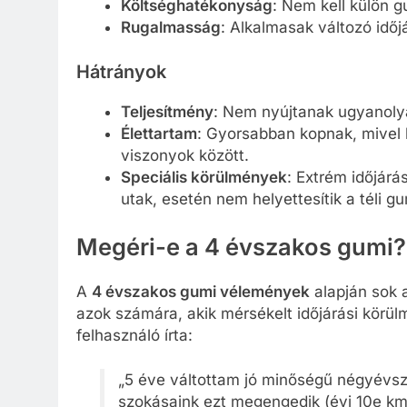
Költséghatékonyság
: Nem kell külön gu
Rugalmasság
: Alkalmasak változó időj
Hátrányok
Teljesítmény
: Nem nyújtanak ugyanolya
Élettartam
: Gyorsabban kopnak, mivel 
viszonyok között.
Speciális körülmények
: Extrém időjárá
utak, esetén nem helyettesítik a téli gu
Megéri-e a 4 évszakos gumi?
A
4 évszakos gumi vélemények
alapján sok 
azok számára, akik mérsékelt időjárási körül
felhasználó írta:
„5 éve váltottam jó minőségű négyévsza
szokásaink ezt megengedik (évi 10e km