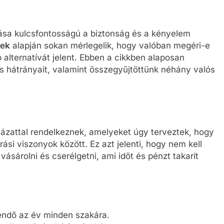
tása kulcsfontosságú a biztonság és a kényelem
yek
alapján sokan mérlegelik, hogy valóban megéri-e
 alternatívát jelent. Ebben a cikkben alaposan
s hátrányait, valamint összegyűjtöttünk néhány valós
ázattal rendelkeznek, amelyeket úgy terveztek, hogy
járási viszonyok között. Ez azt jelenti, hogy nem kell
 vásárolni és cserélgetni, ami időt és pénzt takarít
endő az év minden szakára.