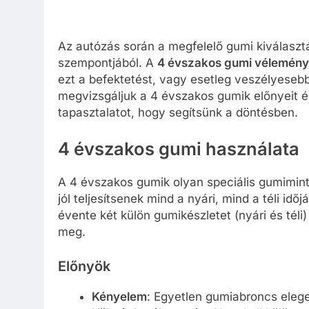
Az autózás során a megfelelő gumi kiválasz
szempontjából. A
4 évszakos gumi vélemén
ezt a befektetést, vagy esetleg veszélyesebb
megvizsgáljuk a 4 évszakos gumik előnyeit é
tapasztalatot, hogy segítsünk a döntésben.
4 évszakos gumi használata
A 4 évszakos gumik olyan speciális gumimint
jól teljesítsenek mind a nyári, mind a téli idő
évente két külön gumikészletet (nyári és téli)
meg.
Előnyök
Kényelem
: Egyetlen gumiabroncs eleg