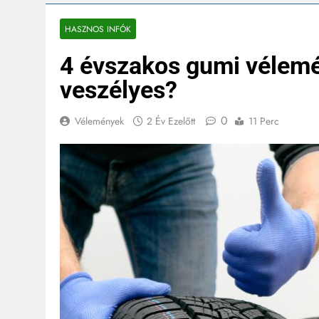
HASZNOS INFÓK
4 évszakos gumi vélem
veszélyes?
0
Vélemények
2 Év Ezelőtt
11 Perc