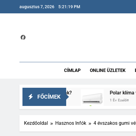
Ugrás
augusztus 7, 2026
5:21:20 PM
a
tartalomra
CÍMLAP
ONLINE ÜZLETEK
sban és a májnak?
Polar klíma vélemények – 
FŐCÍMEK
1 Év Ezelőtt
Kezdőoldal
Hasznos Infók
4 évszakos gumi vé