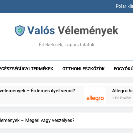
Allegro
Answear vélemények –
Hepacontur vélemények – Va
Értékelések, Tapasztalatok
Polar kl
Allegro
EGÉSZSÉGÜGYI TERMÉKEK
OTTHONI ESZKÖZÖK
FOGYÓK
Answear vélemények –
Érdemes ilyet venni?
Allegro hu vélemények –
1 Év Ezelőtt
lemények – Megéri vagy veszélyes?