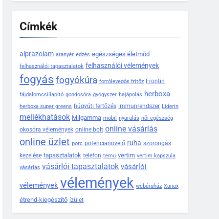
Címkék
alprazolam
egészséges életmód
aranyér
edzés
felhasználói vélemények
felhasználói tapasztalatok
fogyás
fogyókúra
Frontin
forrólevegős fritőz
herboxa
fájdalomcsillapító
gondosóra
gyógyszer
hajápolás
húgyúti fertőzés
immunrendszer
herboxa super greens
Liderin
mellékhatások
Milgamma
mobil
nyaralás
női egészség
online vásárlás
okosóra vélemények
online bolt
online üzlet
ruha
potencianövelő
szorongás
porc
tapasztalatok
vertim
kezelése
telefon
temu
vertim kapszula
vásárlói tapasztalatok
vásárlói
vásárlás
vélemények
vélemények
webáruház
Xanax
étrend-kiegészítő
ízület