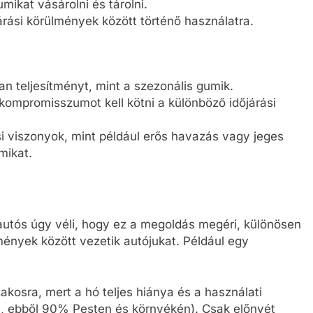
mikat vásárolni és tárolni.
árási körülmények között történő használatra.
n teljesítményt, mint a szezonális gumik.
kompromisszumot kell kötni a különböző időjárási
si viszonyok, mint például erős havazás vagy jeges
mikat.
autós úgy véli, hogy ez a megoldás megéri, különösen
mények között vezetik autójukat. Például egy
kosra, mert a hó teljes hiánya és a használati
, ebből 90% Pesten és környékén). Csak előnyét