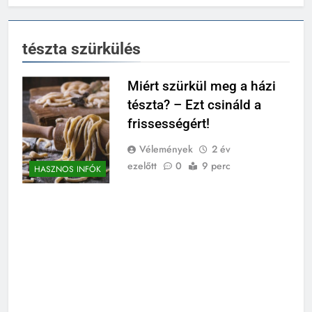
tészta szürkülés
Miért szürkül meg a házi
tészta? – Ezt csináld a
frissességért!
Vélemények
2 év
ezelőtt
0
9 perc
HASZNOS INFÓK