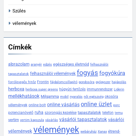
Szülés
vélemények
Címkék
alprazolam
egészséges életmód
aranyér
edzés
felhasználói
fogyás
fogyókúra
felhasználói vélemények
tapasztalatok
Frontin
forrólevegős fritőz
fájdalomcsillapító
gondosóra
gyógyszer
hajápolás
herboxa
húgyúti fertőzés
immunrendszer
herboxa super greens
Liderin
mellékhatások
Milgamma
okosóra
mobil
nyaralás
női egészség
online üzlet
online vásárlás
vélemények
online bolt
porc
ruha
tapasztalatok
potencianövelő
szorongás kezelése
telefon
temu
vásárlói tapasztalatok
vásárlói
vertim
vertim kapszula
vásárlás
vélemények
vélemények
étrend-
webáruház
Xanax