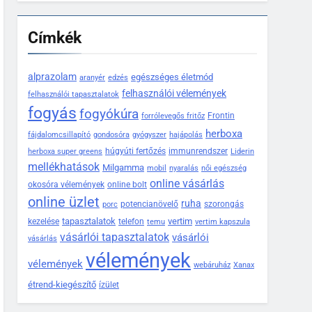
Címkék
alprazolam
egészséges életmód
aranyér
edzés
felhasználói vélemények
felhasználói tapasztalatok
fogyás
fogyókúra
Frontin
forrólevegős fritőz
herboxa
fájdalomcsillapító
gondosóra
gyógyszer
hajápolás
húgyúti fertőzés
immunrendszer
herboxa super greens
Liderin
mellékhatások
Milgamma
mobil
nyaralás
női egészség
online vásárlás
okosóra vélemények
online bolt
online üzlet
ruha
potencianövelő
szorongás
porc
tapasztalatok
vertim
kezelése
telefon
temu
vertim kapszula
vásárlói tapasztalatok
vásárlói
vásárlás
vélemények
vélemények
webáruház
Xanax
étrend-kiegészítő
ízület