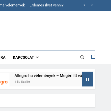
íma vélemények – Érdemes ilyet venni?
 hu vélemények – Megéri itt vásárolni?
 Érdemes itt vásárolni? Utánajártunk!
lóban segít a fogyásban és a májnak?
íma vélemények – Érdemes ilyet venni?
ÚRA
KAPCSOLAT
 hu vélemények – Megéri itt vásárolni?
 Érdemes itt vásárolni? Utánajártunk!
Allegro hu vélemények – Megéri itt vásárolni?
1 Év Ezelőtt