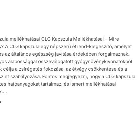
ula mellékhatásai CLG Kapszula Mellékhatásai – Mire
k? A CLG kapszula egy népszerű étrend-kiegészítő, amelyet
és az általános egészség javítása érdekében forgalmaznak.
os alapossággal összeválogatott gyógynövénykivonatokból
ek célja a zsírégetés fokozása, az étvágy csökkentése és a
zint szabályozása. Fontos megjegyezni, hogy a CLG kapszula
es hatóanyagokat tartalmaz, és ismert mellékhatásai
k….