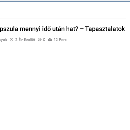
pszula mennyi idő után hat? – Tapasztalatok
nyek
2 Év Ezelőtt
0
12 Perc