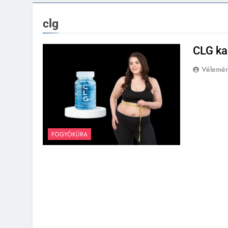
clg
CLG ka
Vélemé
FOGYÓKÚRA