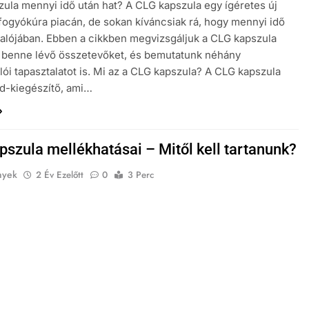
ula mennyi idő után hat? A CLG kapszula egy ígéretes új
fogyókúra piacán, de sokan kíváncsiak rá, hogy mennyi idő
valójában. Ebben a cikkben megvizsgáljuk a CLG kapszula
a benne lévő összetevőket, és bemutatunk néhány
lói tapasztalatot is. Mi az a CLG kapszula? A CLG kapszula
d-kiegészítő, ami…
pszula mellékhatásai – Mitől kell tartanunk?
nyek
2 Év Ezelőtt
0
3 Perc