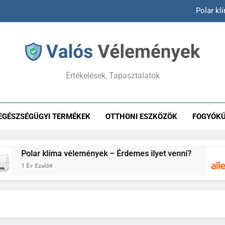
Polar kl
Allegro
Answear vélemények –
Értékelések, Tapasztalatok
Hepacontur vélemények – Va
Polar kl
EGÉSZSÉGÜGYI TERMÉKEK
OTTHONI ESZKÖZÖK
FOGYÓK
Allegro
Answear vélemények –
olar klíma vélemények – Érdemes ilyet venni?
Év Ezelőtt