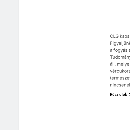
CLG kapsz
Figyeljün
a fogyás 
Tudomány
áll, mely
vércukors
természet
nincsene
Részletek