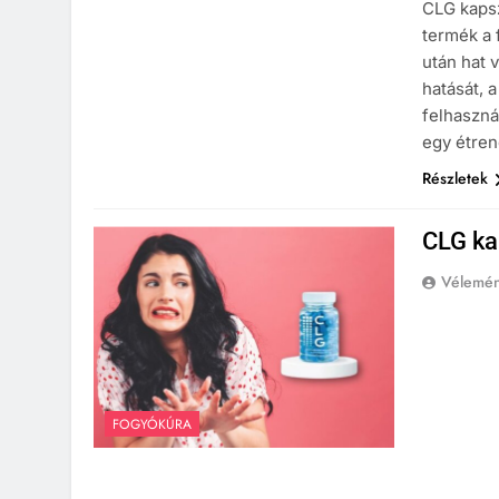
CLG kapsz
termék a 
után hat 
hatását, 
felhaszná
egy étren
Részletek
CLG ka
Vélemé
FOGYÓKÚRA