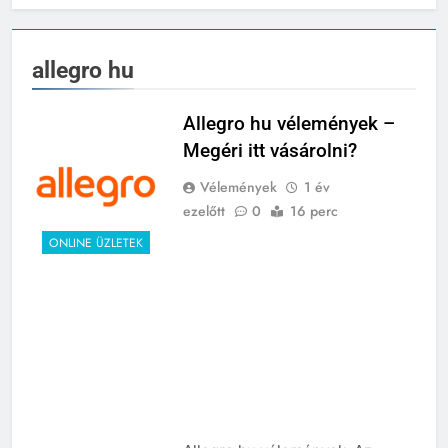
allegro hu
Allegro hu vélemények –
Megéri itt vásárolni?
Vélemények
1 év
ezelőtt
0
16 perc
ONLINE ÜZLETEK