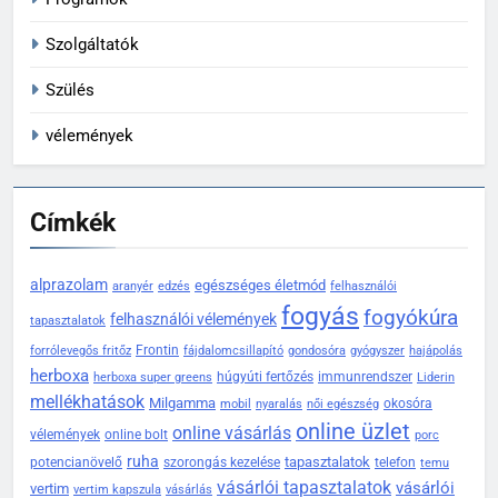
Szolgáltatók
Szülés
vélemények
Címkék
alprazolam
egészséges életmód
aranyér
edzés
felhasználói
fogyás
fogyókúra
felhasználói vélemények
tapasztalatok
Frontin
forrólevegős fritőz
fájdalomcsillapító
gondosóra
gyógyszer
hajápolás
herboxa
húgyúti fertőzés
immunrendszer
herboxa super greens
Liderin
mellékhatások
Milgamma
okosóra
mobil
nyaralás
női egészség
online üzlet
online vásárlás
vélemények
online bolt
porc
ruha
tapasztalatok
potencianövelő
szorongás kezelése
telefon
temu
vásárlói tapasztalatok
vásárlói
vertim
vertim kapszula
vásárlás