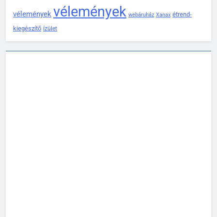
vélemények
vélemények
étrend-
webáruház
Xanax
kiegészítő
ízület