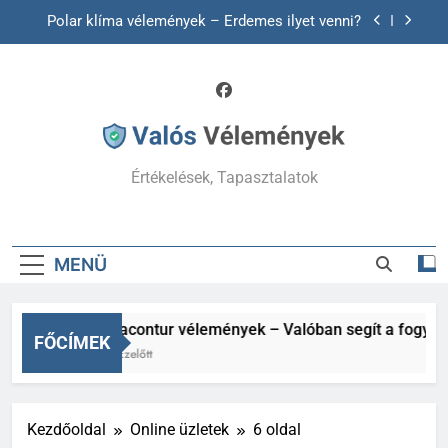
Ugrás
Polar klíma vélemények – Érdemes ilyet venni?
a
tartalomra
Allegro hu vélemények – Megéri itt vásárolni?
Answear vélemények – Érdemes itt vásárolni?
Utánajártunk!
Hepacontur vélemények – Valóban segít a
fogyásban és a májnak?
Értékelések, Tapasztalatok
Polar klíma vélemények – Érdemes ilyet venni?
Allegro hu vélemények – Megéri itt vásárolni?
MENÜ
Answear vélemények – Érdemes itt vásárolni?
Utánajártunk!
Hepacontur vélemények – Valóban segít a fogyásb
FŐCÍMEK
1 Év Ezelőtt
Kezdőoldal
Online üzletek
6 oldal