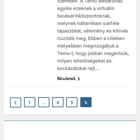
szemben. A Temu webáruház
egyike ezeknek a virtuális
bevásárlóközpontoknak,
melynek hátterében sokféle
tapasztalat, vélemény és kihívás
húzódik meg. Ebben a cikkben
mélyebben megvizsgáljuk a
Temu-t, hogy jobban megértsük,
milyen lehetőségeket és
kockázatokat rejt…
Részletek
1
…
4
5
6